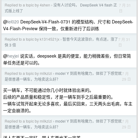
Replied to a topic by 4shen
没有人讨论吗， DeepSeek V4 flash 正
7 月 31
›
日
式版上线了
@
lel020
DeepSeek-V4-Flash-0731 的模型结构、尺寸和 DeepSeek-
V4-Flash-Preview 保持一致，仅重新进行了后训练
Replied to a topic by k1314521jx
智普今天这波涨价，有点迷，涨了
7 月 31
›
日
快 3 倍
@
heyjei
说实话，deepseek 是真的便宜，能力稍微差些，但日常简
单任务还是可以的。
Replied to a topic by milkzizi
model Y 到底有啥魔力，体验了下感觉就
7 月
›
29 日
是很普通一辆车，为啥卖这么好？
买一辆车，不可能通过你几小时就体验出来的。
后续的产品质量和稳定性，才是一辆车到手之后最重要的。
一辆车试驾开起来无论多喜欢，最后买回来，三天两头出毛病，车主
一定会崩溃的。
Replied to a topic by milkzizi
model Y 到底有啥魔力，体验了下感觉就
7 月
›
29 日
是很普通一辆车，为啥卖这么好？
洋人东西不一定好，国人东西也不一定差。