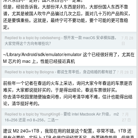
但是，经验告诉我，大部份洋人东西是好的，大部份国人东西不靠
谱，尤其是被国人吹牛产品骗过几次之后，面对几十万的产品购买，
还是要慎重些。这就是，最终宁可不要功能，要个可能的更可靠稳
定。
Replied to a topic by cxbdasheng
想开发一款 macOS 安卓模拟器，
7 月 28
›
日
大家觉得这个方向有哪些坑？
~/Library/Android/sdk/emulator/emulator 这个已经很好用了，尤其在
M 芯片的 mac 上，性能已经接近真机
Replied to a topic by Bologna
都说生育率低，身边结婚的都有娃了
7 月 28 日
›
前些年一个记者在春运的火车上采访，询问大家今年春运的车票是否
难买，大家都说挺好买的，于是得出结论，春运车票很好买。
你去清华校园里随便抽查问卷，问问考清华难不难，估计也能得出结
论，清华挺好考的。
Replied to a topic by YoungKing6
要给 intel Macbook Air 升级， m2
7 月
›
27 日
16+256 还是 m3 8+256，二选一
建议 M2 24G+1TB ，我现在用的就是这个配置，非常不错。1TB 还
是有必要的，实际上 1TB 也是空间经常不足，外置硬盘能用，但是真