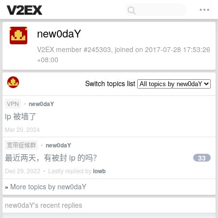
new0daY
V2EX member #245303, joined on 2017-07-28 17:53:26
+08:00
Switch topics list
VPN
•
new0daY
ip 被墙了
Mar 20, 2024
宽带症候群
•
new0daY
最近两天，有被封 ip 的吗？
33
Dec 29, 2022 • Lastly replied by
lowb
More topics by new0daY
»
new0daY's recent replies