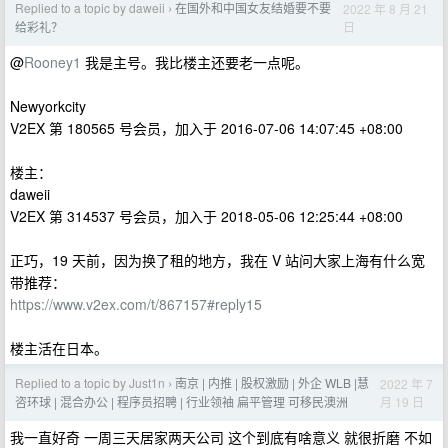
Replied to a topic by daweii
在国外和中国女友结婚要不要
2022 年 8 月 21
›
日
给彩礼？
@
Rooney1
我是主号。我比楼主还要老一点呢。
Newyorkcity
V2EX 第 180565 号会员，加入于 2016-07-06 14:07:45 +08:00
楼主：
daweii
V2EX 第 314537 号会员，加入于 2018-05-06 12:25:44 +08:00
正巧，19 天前，因为换了租的地方，我在 V 站问大家上海有什么宽
带推荐：
https://www.v2ex.com/t/867157#reply15
楼主活在日本。
Replied to a topic by Just1n
南京 | 内推 | 股权激励 | 外企 WLB |慧
2022 年 7
›
月 19 日
咨环球 | 混合办公 | 程序员招聘 | 行业领袖 扁平管理 可移民澳洲
我一直好奇 一周三天居家两天公司 这个到底有啥意义 就很折磨 不如