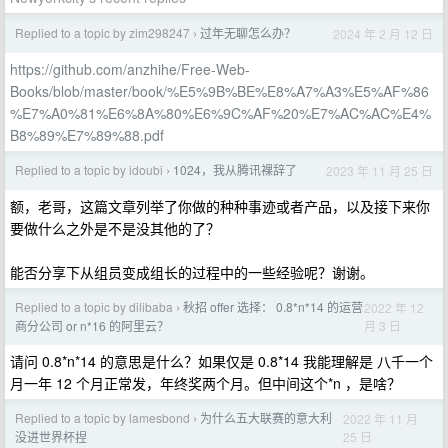
Replied to a topic by zim298247
过年无聊怎么办？
2024 年 2 月 12 日
›
https://github.com/anzhihe/Free-Web-
Books/blob/master/book/%E5%9B%BE%E8%A7%A3%E5%AF%86
%E7%A0%81%E6%8A%80%E6%9C%AF%20%E7%AC%AC%E4%
B8%89%E7%89%88.pdf
Replied to a topic by idoubi
1024，我从腾讯裸辞了
2023 年 11 月 25 日
›
额，老哥，这篇文章列举了你做的种种事迹或者产品，以及接下来你
要做什么之外是不是没其他的了？
能否分享下从组员变成组长的过程中的一些经验呢？谢谢。
Replied to a topic by dilibaba
秋招 offer 选择： 0.8*n*14 的运营
2022 年 12
›
月 3 日
商分公司 or n*16 的阿里云？
请问 0.8*n*14 的意思是什么？如果仅是 0.8*14 我能理解是 八千一个
月一年 12 个月正常发，年终奖两个月。但中间这个*n ，是啥？
Replied to a topic by lamesbond
为什么五大联赛的意大利
2022 年 11 月
›
25 日
没进世界杯捏