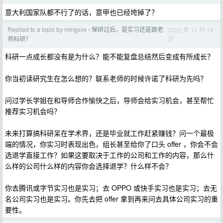
意大利国家队都不行了的话，意甲也已经垮掉了？
Replied to a topic by mingxvv
保研过后，是实习还是跟老
2022 年 11 月 19
›
日
师科研？
科研一点成长都没有是为什么？能不能复盘总结然后变成有所成长？
你当初读研究生在怎么想的？联系老师的时候许诺了科研为先吗？
问过学长学姐在和导师合作愉快之后，导师会给实习机会，甚至帮忙
推荐实习机会吗？
未来打算搞科研呆在学术界，还是毕业就工作赶紧赚钱？问一个最极
端的情况，你实习时表现出色，组长甚至给你了口头 offer ，你会不会
选退学直接工作？如果这要取决于工作的公司和工作的内容，那么什
么样的公司什么样的内容你会选择退学？什么样不会？
你去腾讯或字节实习也是实习；去 OPPO 或快手实习也是实习；去无
名公司实习也是实习。你先去把 offer 拿到再来问去具体公司实习的重
要性。