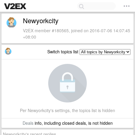
Newyorkcity
V2EX member #180565, joined on 2016-07-06 14:07:45
+08:00
Switch topics list
Per Newyorkcity's settings, the topics list is hidden
Deals
info, including closed deals, is not hidden
Newyorkcity's recent replies