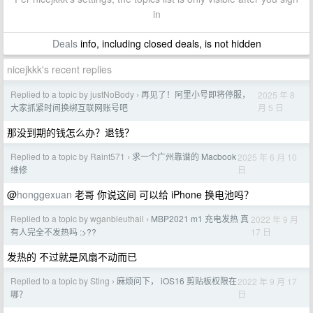
in
Deals
info, including closed deals, is not hidden
nicejkkk's recent replies
Replied to a topic by justNoBody
再见了！阿里小号即将停服，
2025 年 8
›
月 5 日
大家抓紧时间换绑互联网账号吧
那没到期的钱怎么办？退钱？
Replied to a topic by Raint571
求一个广州靠谱的 Macbook
2025 年 6 月 10
›
日
维修
@
honggexuan
老哥 你说这间 可以给 iPhone 换电池吗？
Replied to a topic by wganbleuthall
MBP2021 m1 充电发热 真
2022 年 9 月
›
17 日
有人完全不发热吗 :>??
发热的 不过就是风扇不动而已
Replied to a topic by Sting
麻烦问下， iOS16 剪贴板权限在
2022 年 9 月 17
›
日
哪？