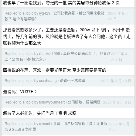
我也早了一圈没找到，夸张的一批 美的美居每分钟给我读 2 次
Replied to a topic by iyg429
公司让我办张卡给公司用来收货
2022 年 5 月
›
23 日
款 ？这个有啥弊端？
那要看货款收多少了，主要还是看金额，200w 以下 /周 ，不用卡 走
线上，好几年前的事，风险就是老板进去了有人会问他，这个员工走
账数额为什么那么大
Replied to a topic by rhacker1995
离职被公司恶心到了，但喜欢
2022 年 4
›
月 7 日
上了公司 hr 小姐姐怎么办
四楼说的在理，喜欢一定要光明正大 至少意图要是真的
Replied to a topic by crayhuang
语雀～～求邀请
2022 年 3 月 18 日
›
邀请码：VU37FD
Replied to a topic by followyourheart
公司解散，赔偿问题
2022 年 2 月 6 日
›
解散了未必能告，先问当月工资吧 求稳
Replied to a topic by qzcool
共筑 - 用户反馈管理工具 # 企业服
2022 年 2 月
›
6 日
务 # SaaS # 兔小巢