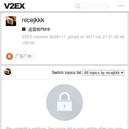
nicejkkk
🏢
运营转PM中
V2EX member #228117, joined on 2017-04-27 21:05:46
+08:00
广东广州
Switch topics list
Per nicejkkk's settings, the topics list is only visible after you sign