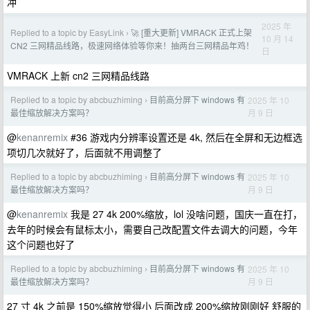
冲
2025 年
Replied to a topic by EasyLink
🚀 [重大更新] VMRACK 正式上架
›
10 月 14
CN2 三网精品线路，极速网络体验等你来！抽两台三网精品年鸡！
日
VMRACK 上新 cn2 三网精品线路
Replied to a topic by abcbuzhiming
目前高分屏下 windows 有
2025 年 10
›
月 9 日
最佳缩放解决方案吗？
@
kenanremix
#36 游戏内分辨率设置还是 4k, 然后在全屏和无边框选
项切几次就好了，后面就不用调整了
Replied to a topic by abcbuzhiming
目前高分屏下 windows 有
2025 年 10
›
月 9 日
最佳缩放解决方案吗？
@
kenanremix
我是 27 4k 200%缩放，lol 没啥问题，国庆一直在打，
去年的时候会有鼠标太小，需要自己改配置文件去调大的问题，今年
这个问题也好了
Replied to a topic by abcbuzhiming
目前高分屏下 windows 有
2025 年 10
›
月 9 日
最佳缩放解决方案吗？
27 寸 4k 之前是 150%缩放觉得小 后面改成 200%缩放刚刚好 舒服的