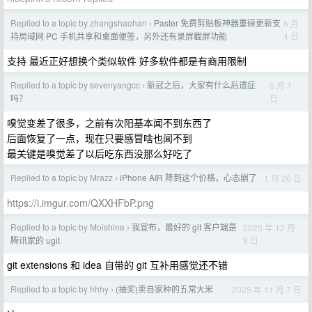
Replied to a topic by zhangshaohan
Paster 免费剪贴板神器重磅更新支
6 月
›
4 日
持局域网 PC 手机共享和桌面便签，另外还有录屏截屏功能
支持 最近正好想换个类似软件 好多软件都是有商用限制
Replied to a topic by sevenyangcc
新冠之后，大家有什么后遗症
6 月 1
›
日
吗？
嗅觉变差了很多，之前有次阳基本闻不到东西了
后面恢复了一点，现在只要感冒啥也闻不到
最关键是嗅觉差了以后吃东西没那么好吃了
Replied to a topic by Mrazz
iPhone AIR 降到这个价格，心态崩了
1 月 26 日
›
https://i.imgur.com/QXXHFbP.png
Replied to a topic by Moishine
我宣布，最好的 git 客户端是
2025 年 12 月
›
9 日
腾讯家的 ugit
git extensions 和 idea 自带的 git 互补用感觉还不错
Replied to a topic by hhhy
(抽奖)卖自家种的五常大米
2025 年 11 月 7 日
›