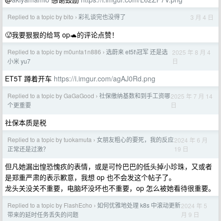
Replied to a topic by bito
彩礼谈完也没得了
3 月 4 日
›
🥵我要狠狠的给骂 op🐢的评论点赞！
Replied to a topic by m0unta1n886
选蔚来 et5t\冠军 还是选
2025 年 8 月 4
›
日
小米 yu7
ET5T 蹲着开车
https://i.imgur.com/agAJ0Rd.png
Replied to a topic by GaGaGood
社保缴纳基数和到手工资哪
2025 年 7 月 14
›
日
个更重要
社保本质是税
Replied to a topic by tuokamuta
女朋友粗心的要死，我的反应
2024 年 6 月
›
19 日
正常还是过激？
但凡她漏出惶恐愧疚的表情，或是可怜巴巴的低头掉小珍珠，又或者
是郑重严肃的表示歉意，我想 op 也不会发这个帖子了。
龙头关没关不重要，电脑坏没坏也不重要，op 怎么被她看待很重要。
Replied to a topic by FlashEcho
如何优雅地处理 k8s 中滚动更新
2024 年 5
›
月 9 日
带来的延时任务丢失的问题