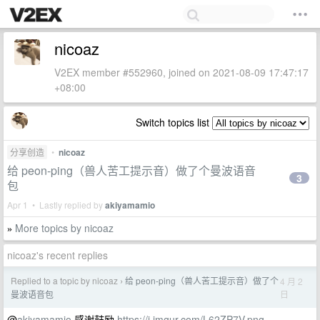
nicoaz
V2EX member #552960, joined on 2021-08-09 17:47:17
+08:00
Switch topics list
分享创造
•
nicoaz
给 peon-ping（兽人苦工提示音）做了个曼波语音
3
包
Apr 1 • Lastly replied by
akiyamamio
More topics by nicoaz
»
nicoaz's recent replies
Replied to a topic by nicoaz
给 peon-ping（兽人苦工提示音）做了个
4 月 2
›
日
曼波语音包
@
akiyamamio
感谢鼓励
https://i.imgur.com/L62ZP7V.png