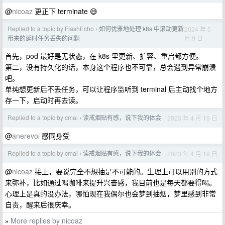
@
nicoaz
更正下 terminate 😅
Replied to a topic by FlashEcho
如何优雅地处理 k8s 中滚动更新
2024 年 5
›
月 9 日
带来的延时任务丢失的问题
首先，pod 最好是无状态，在 k8s 里更新、扩容、重启都方便。
第二，没有持久化的话，本身这个程序也不可靠，总会遇到异常崩溃
吧。
单纯想更新后不丢任务，可以让程序监听到 terminal 后主动找个地方
存一下，启动时再去读。
Replied to a topic by cmai
读戒烟贴有感，说下我的体会
2023 年 4 月 19 日
›
@
anerevol
感同身受
Replied to a topic by cmai
读戒烟贴有感，说下我的体会
2023 年 4 月 19 日
›
@
nicoaz
接上，要说完全不想抽是不可能的。生理上可以用别的方式
来弥补，比如通过喝咖啡来提升兴奋感，我目前也是每天都要得喝。
心理上是真的没办法，哪怕现在我偶尔也会梦到抽烟，梦里感到非常
自责，醒来后很庆幸。
More replies by nicoaz
»