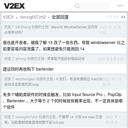
V2EX
niming007zh2
全部回复
回复总数
44
›
›
回复了 EthZhang 创建的主题
MacOS WindowServer 这内存
2025 年 10 月
›
9 日
占用率对吗？
我也是开发者，据我了解 15 改了一些东西，导致 windowserver 比之
前更容易内容泄露了，如果想避免只能用回 14
回复了 qihong 创建的主题
苹果能不能好好做启动台
2025 年 8 月 8 日
›
建议同时再收购下 bartender
回复了 weichengwu 创建的主题
V 友们，有没有遇到过 macOS
2025 年 7 月
›
30 日
自动点击菜单栏的 bug
有多个辅助类软件的时候会触发，比如 Input Source Pro 、PopClip
、Bartender ，大于等于 2 个的时候就有概率出现，不一定具体是哪
个软件
回复了 niming007zh2 创建的主题
不推荐 14 寸用 m4 max 打游
2025 年 7
›
月 21 日
戏，功耗限制导致游戏帧数不如 m3 pro