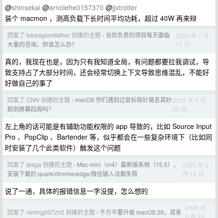
@
shinsekai
@
arnolehe0157370
@
jjxtrotter
装个 macmon ，测高负载下长时间平均功耗，超过 40W 再来辩
回复了 tobeagoodfather 创建的主题
当你负责的项目每天面临
2025 年 7 月
›
13 日
大量的咨询，你该怎么办？
真的，我现在也是，因为只有我知道全局，有问题都要拉我调试，导
致支持占了大部分时间，还会经常切换上下文导致思维混乱，不能好
好做自己的事了
回复了 CNN 创建的主题
macOS 你们遇到过鼠标指针莫名其妙
2025 年 6 月
›
20 日
跑到屏幕四周吗？
左上角的话可能是有辅助功能权限的 app 导致的，比如 Source Input
Pro 、PopClip 、Bartender 等，似乎都会在一些复杂环境下（比如同
时安装了几个此类软件）触发这个问题
回复了 qiaga 创建的主题
Mac mini（m4）最新版系统（15.5），
2025 年 6
›
月 19 日
安装下载的 quark/chrome/edge/微信输入法都失败
说了一通，具体的报错信息一字没提，怎么想的
2025 年
回复了 niming007zh2 创建的主题
千万不要升级 macOS 26，双系
›
6 月 16