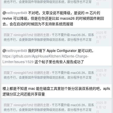
统也不行，会更新固件导致即使降级到旧系统，部分程序也不正常
日
@
neiltroyer849
不对吧，文章没说不能降级，是说的 m 芯片的
revive 可以降级，但是在你还是比如 macos26 的时候把固件刷回
去，会在启动的时候因为不支持新系统而报错
2025 年
回复了 niming007zh2 创建的主题
千万不要升级 macOS 26，双系
›
6 月 15
统也不行，会更新固件导致即使降级到旧系统，部分程序也不正常
日
@
neiltroyer849
我的环境下 Apple Configurator 是可以的，
https://github.com/AppHouseKitchen/AlDente-Charge-
Limiter/issues/1529
这个帖子里也有些人报告成功了
2025 年
回复了 niming007zh2 创建的主题
千万不要升级 macOS 26，双系
›
6 月 12
统也不行，会更新固件导致即使降级到旧系统，部分程序也不正常
日
楼上都是不知道 mac 能在磁盘工具里划个新分区装双系统的吧，apfs
逻辑分区之间还能共享容量
2025 年
回复了 niming007zh2 创建的主题
千万不要升级 macOS 26，双系
›
6 月 12
统也不行，会更新固件导致即使降级到旧系统，部分程序也不正常
日