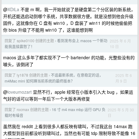
@
XDiLa
不是 m 啊，我一开始就说了是硬盘第二个分区装的新系统，
开机还能选启动到哪个系统，共享数据很方便。就是没想到他会升级
固件，这就像你在 C 盘有 win10 ，D 盘装了 win11 的时候他偷偷把
你 bios 升级了不能用 win10 了，这谁能想到啊
回复了 spike0100 创建的主题
看到发布会上 macos 一个新功
2025 年 6 月
›
10 日
能我直接震怒了！
macos 这么多年了都实现不了一个 bartender 的功能，光整些没有的
噱头，该倒闭了
回复了 ly1878 创建的主题
不追最新系统，在意稳定的话，
2025 年 6
›
月 9 日
m4Mac mini 如何蹲当前系统的最终版本？
@
loveumozart
显然不行，apple 经常在小版本引入大 bug ，如果运
气好的话可以等到一年后下一个大版本再修复
回复了 rocmax 创建的主题
16 寸 m4 max mbp 运行 GPU 负
2025 年 5 月 30
›
日
载时有噪音
虽然我在 reddit 上看到很多人都反映有啸叫，不过我这台 14max 跑
大模型到目前都没听到啸叫过，当然也有可能 tdp 限制导致不能像 16