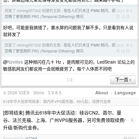
回复了 niming007zh2 创建的主题
现在人们只关注 PWM 频闪，却
2025 年 5
›
月 15 日
忽略了更低频的 FRC (Temporal Dithering) 频闪
好吧，可能是我搞错了，墨水屏的问题我了解不多，只是看到有人说
就转发了
回复了 niming007zh2 创建的主题
现在人们只关注 PWM 频闪，却
2025 年 5
›
月 15 日
忽略了更低频的 FRC (Temporal Dithering) 频闪
@
Nzelites
这种频闪在几十 Hz ，是肉眼可见的，LedStrain 论坛上的
敏感肌网友们都说用一会就眼疲劳了，每个人体质不同吧
1/3
© 2026 V2EX · 30ms · 3.9.8.5
About
·
Language
618年中大促即将结束：国内外VPS服务器，99元起，续费代金券
[即将结束] 腾讯云618年中大促活动：硅谷CN2、首尔、曼
›
谷、法兰克福、上海、广州VPS服务器，另可免费领取续费/
升级/新购代金券。
Promoted by
id7368
PRO