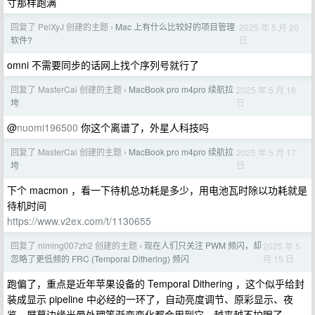
寸那样跑满
回复了 PeiXyJ 创建的主题
Mac 上有什么比较好的项目管理
2025 年 5 月 20
›
日
软件?
omni 不需要同步的话网上找个序列号就行了
回复了 MasterCai 创建的主题
MacBook pro m4pro 续航拉
2025 年 5 月 18
›
日
垮
@
nuomi196500
你这个离谱了，外星人科技吗
回复了 MasterCai 创建的主题
MacBook pro m4pro 续航拉
2025 年 5 月 17
›
日
垮
下个 macmon ，看一下待机总功耗是多少，用电池瓦时除以功耗就是
待机时间
https://www.v2ex.com/t/1130655
回复了 niming007zh2 创建的主题
现在人们只关注 PWM 频闪，却
2025 年 5
›
月 15 日
忽略了更低频的 FRC (Temporal Dithering) 频闪
跑偏了，重点是近年苹果设备的 Temporal Dithering ，这个似乎给封
装成显示 pipeline 中必经的一环了，自动亮度调节、原彩显示、夜
览、屏幕边缘光晕处理等渐变变化都会用到它，越来越不护眼了