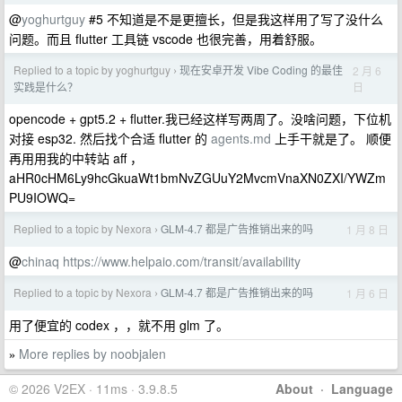
@
yoghurtguy
#5 不知道是不是更擅长，但是我这样用了写了没什么
问题。而且 flutter 工具链 vscode 也很完善，用着舒服。
Replied to a topic by yoghurtguy
现在安卓开发 Vibe Coding 的最佳
2 月 6
›
日
实践是什么？
opencode + gpt5.2 + flutter.我已经这样写两周了。没啥问题，下位机
对接 esp32. 然后找个合适 flutter 的
agents.md
上手干就是了。 顺便
再用用我的中转站 aff ，
aHR0cHM6Ly9hcGkuaWt1bmNvZGUuY2MvcmVnaXN0ZXI/YWZm
PU9IOWQ=
Replied to a topic by Nexora
GLM-4.7 都是广告推销出来的吗
1 月 8 日
›
@
chinaq
https://www.helpaio.com/transit/availability
Replied to a topic by Nexora
GLM-4.7 都是广告推销出来的吗
1 月 6 日
›
用了便宜的 codex ，，就不用 glm 了。
More replies by noobjalen
»
© 2026 V2EX · 11ms · 3.9.8.5
About
·
Language