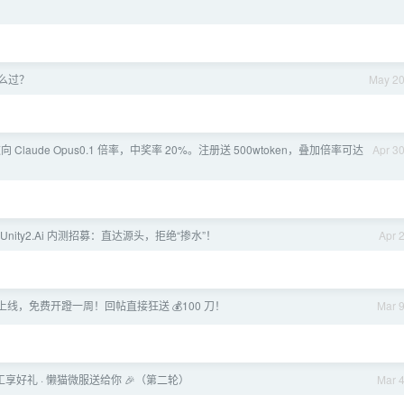
怎么过？
May 2
t] 逆向 Claude Opus0.1 倍率，中奖率 20%。注册送 500wtoken，叠加倍率可达
Apr 3
nity2.Ai 内测招募：直达源头，拒绝“掺水”！
Apr 
4-6 上线，免费开蹬一周！回帖直接狂送 💰100 刀！
Mar 
开工享好礼 · 懒猫微服送给你 🎉（第二轮）
Mar 