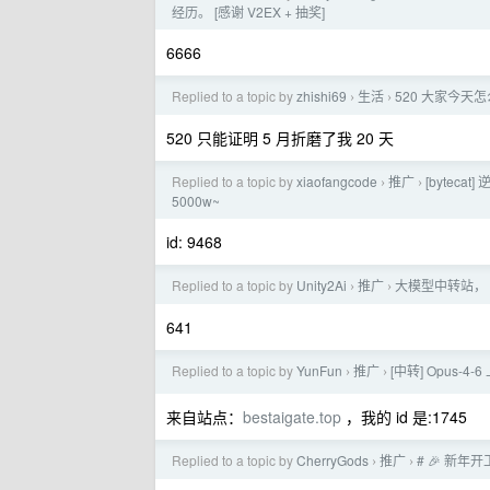
经历。 [感谢 V2EX + 抽奖]
6666
Replied to a topic by
zhishi69
生活
520 大家今天
›
›
520 只能证明 5 月折磨了我 20 天
Replied to a topic by
xiaofangcode
推广
[byteca
›
›
5000w~
id: 9468
Replied to a topic by
Unity2Ai
推广
大模型中转站， U
›
›
641
Replied to a topic by
YunFun
推广
[中转] Opus-
›
›
来自站点：
bestaigate.top
，我的 id 是:1745
Replied to a topic by
CherryGods
推广
# 🎉 新年
›
›