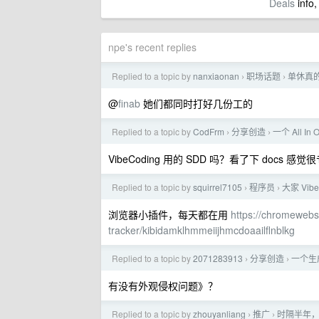
Deals
info,
npe's recent replies
Replied to a topic by
nanxiaonan
职场话题
单休真
›
›
@
finab
她们都同时打好几份工的
Replied to a topic by
CodFrm
分享创造
一个 All 
›
›
VibeCoding 用的 SDD 吗？看了下 docs 感
Replied to a topic by
squirrel7105
程序员
大家 Vi
›
›
浏览器小插件，每天都在用
https://chromewebs
tracker/kibidamklhmmeiijhmcdoaailflnblkg
Replied to a topic by
2071283913
分享创造
一个生
›
›
有没有外观侵权问题》？
Replied to a topic by
zhouyanliang
推广
时隔半年，
›
›