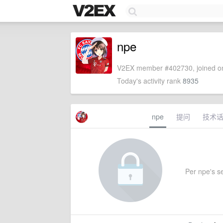
npe
V2EX member #402730, joined on
Today's activity rank
8935
npe
提问
技术
Per npe's se