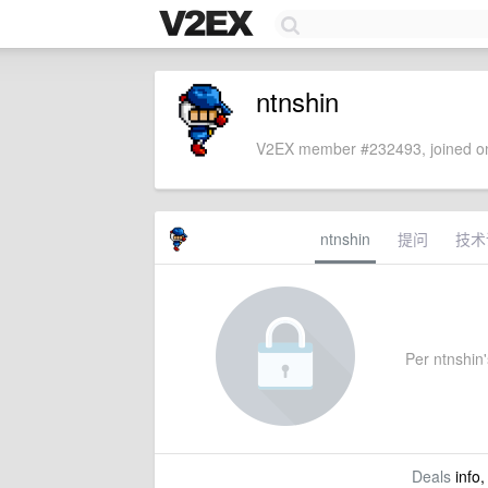
ntnshin
V2EX member #232493, joined on
ntnshin
提问
技术
Per ntnshin's
Deals
info,