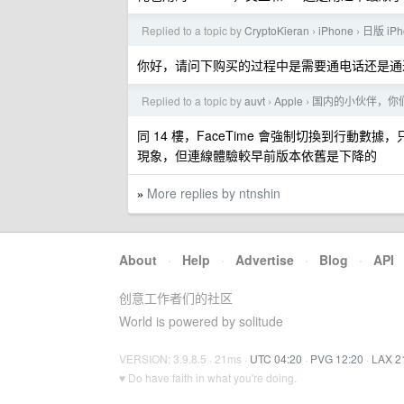
Replied to a topic by
CryptoKieran
iPhone
日版 iPh
›
›
你好，请问下购买的过程中是需要通电话还是通过 
Replied to a topic by
auvt
Apple
国内的小伙伴，你们的
›
›
同 14 樓，FaceTime 會強制切換到行動數據，
現象，但連線體驗較早前版本依舊是下降的
More replies by ntnshin
»
About
·
Help
·
Advertise
·
Blog
·
API
创意工作者们的社区
World is powered by solitude
VERSION: 3.9.8.5 · 21ms ·
UTC 04:20
·
PVG 12:20
·
LAX 2
♥ Do have faith in what you're doing.