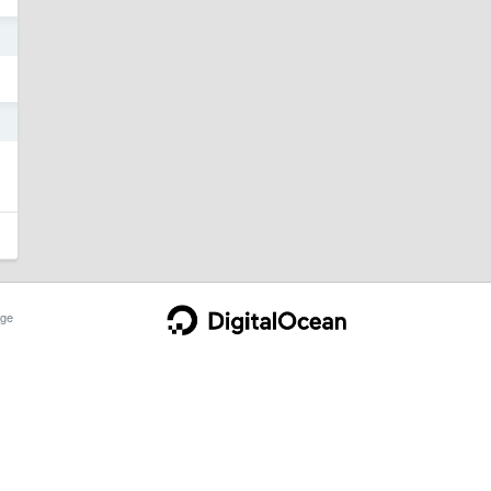
3
3
ge