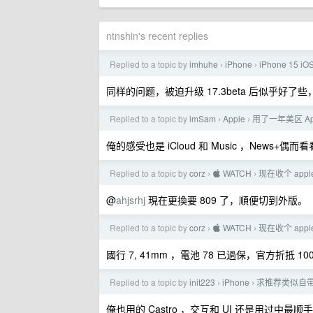
ntnshin's recent replies
Replied to a topic by
imhuhe
iPhone
iPhone 15 
›
›
同样的问题，被迫升级 17.3beta 后似乎好了
Replied to a topic by
imSam
Apple
用了一年美区 Ap
›
›
俺的感受也是 iCloud 和 Music ，News+
Replied to a topic by
corz
 WATCH
现在收个 apple
›
›
@
ahjsrhj
現在更換要 809 了，順便切到外版。
Replied to a topic by
corz
 WATCH
现在收个 apple
›
›
國行 7, 41mm ，電池 78 已過保，官方折抵 1
Replied to a topic by
init223
iPhone
求推荐类似自带的
›
›
俺也用的 Castro ，交互和 UI 还是用过中最顺