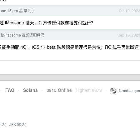
one 15 pro 黑 拿到手
Oct 12, 202
iMessage 聊天，对方传送付款连接支付就行？
 facetime 视频还顺畅吗
Sep 19, 202
只能手動關 4G 。iOS 17 beta 階段總是斷連很是苦惱，RC 似乎再無斷連
·
FAQ
·
Solana
·
3915 Online
Highest 6679
·
Select Langua
1:20
·
JFK 00:20