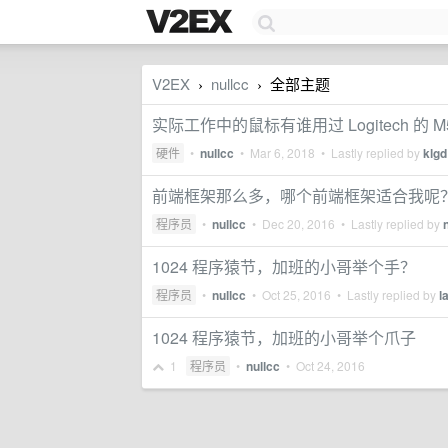
V2EX
nullcc
全部主题
›
›
实际工作中的鼠标有谁用过 Logitech 的 
硬件
•
nullcc
•
Mar 6, 2018
• Lastly replied by
klgd
前端框架那么多，哪个前端框架适合我呢
程序员
•
nullcc
•
Dec 20, 2016
• Lastly replied by
1024 程序猿节，加班的小哥举个手？
程序员
•
nullcc
•
Oct 25, 2016
• Lastly replied by
l
1024 程序猿节，加班的小哥举个爪子
1
程序员
•
nullcc
•
Oct 24, 2016