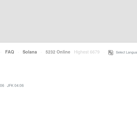
·
FAQ
·
Solana
·
5232 Online
Highest 6679
·
Select Langua
:06
·
JFK 04:06