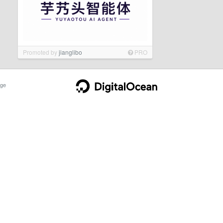
Promoted by
jianglibo
PRO
ge