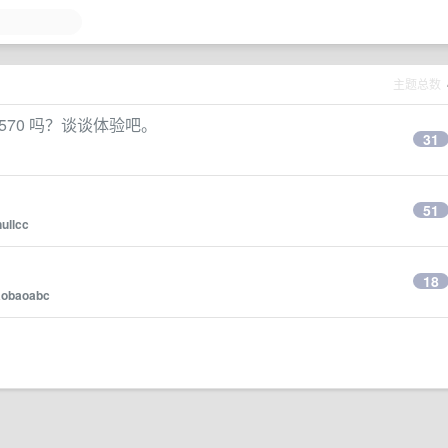
主题总数
M570 吗？谈谈体验吧。
31
？
51
nullcc
18
aobaoabc