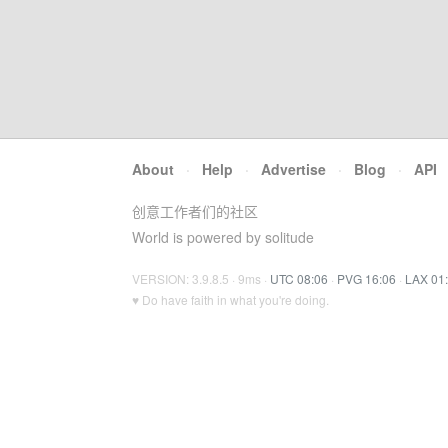
About
·
Help
·
Advertise
·
Blog
·
API
创意工作者们的社区
World is powered by solitude
VERSION: 3.9.8.5 · 9ms ·
UTC 08:06
·
PVG 16:06
·
LAX 01
♥ Do have faith in what you're doing.