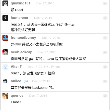
qinming101
Dec 17, 2016
32
额 react
huntererer
Dec 17, 2016
33
react+1 ，话说我平常确实玩 react 多一点...
这种测试好无聊
frontendbunny
Dec 17, 2016
34
@
dtfm
感觉又不太像完全随机的耶
neoblackcap
Dec 17, 2016
35
页面居然是 gwt 写的， Java 程序猿恐成最大赢家
AltairT
Dec 17, 2016 via iPhone
36
react ，测完发现是卖 T 恤的
nullcc
Dec 17, 2016
OP
37
其实我最早玩 backbone 的..
quericy
Dec 17, 2016
38
Ember.....