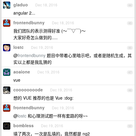
gladuo
Dec 18, 2016
44
angular 2...
frontendbunny
Dec 18, 2016
45
我们团队的表示测得好准 (～￣▽￣)～
大家好奇怎么做到的.....
lostc
Dec 19, 2016
46
@
frontendbunny
题目中带着心里暗示吧，或者是随机生成，其
实以上都是我乱猜的
aoaione
Dec 19, 2016
47
vue
coooooooode
Dec 19, 2016
48
想的 VUE 推荐的也是 Vue :dog:
frontendbunny
Dec 19, 2016
49
@
lostc
和心理测试题一样有套路的呀~~
bombless
Dec 19, 2016
50
填了两次，一次是乱填的，竟然都是 ng2