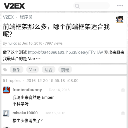
V2EX
程序员
›
前端框架那么多，哪个前端框架适合我
呢？
By
nullcc
at Dec 16, 2016 · 7997 views
做了这个测试
http://bf0a4c6e6a83.ih5.cn/idea/yFPvHAV
测出来原来
我最适合的是 Vue ~~
框架
Vue
适合
前端
51 replies
•
2016-12-20 15:55:18 +08:00
frontendbunny
Dec 16, 2016
1
我测出来竟然是 Ember
不科学呀
misaka19000
Dec 16, 2016
2
楼主头像消失了？