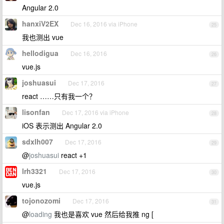
Angular 2.0
hanxiV2EX
Dec 16, 2016 via iPhone
25
我也测出 vue
hellodigua
Dec 16, 2016
26
vue.js
joshuasui
Dec 17, 2016
27
react ……只有我一个？
lisonfan
Dec 17, 2016 via iPhone
28
iOS 表示测出 Angular 2.0
sdxlh007
Dec 17, 2016
29
@
joshuasui
react +1
lrh3321
Dec 17, 2016
30
vue.js
tojonozomi
Dec 17, 2016
31
@
loading
我也是喜欢 vue 然后给我推 ng [