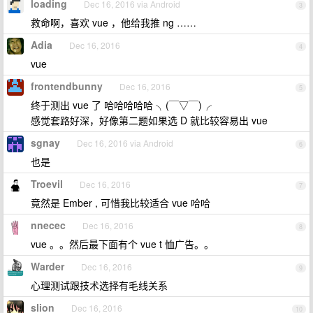
loading
Dec 16, 2016 via Android
3
救命啊，喜欢 vue ，他给我推 ng ……
Adia
Dec 16, 2016
4
vue
frontendbunny
Dec 16, 2016
5
终于测出 vue 了 哈哈哈哈哈 ╮(￣▽￣)╭
感觉套路好深，好像第二题如果选 D 就比较容易出 vue
sgnay
Dec 16, 2016 via Android
6
也是
Troevil
Dec 16, 2016
7
竟然是 Ember , 可惜我比较适合 vue 哈哈
nnecec
Dec 16, 2016
8
vue 。。然后最下面有个 vue t 恤广告。。
Warder
Dec 16, 2016
9
心理测试跟技术选择有毛线关系
slion
Dec 16, 2016
10