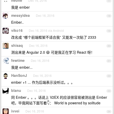
neone
Dec 16, 2016
17
我是 ember
messyidea
Dec 16, 2016
18
Ember..
viko16
Dec 16, 2016 via Android
19
改名成 “哪个前端框架不适合我” 又能发一次贴了 2333
shisaq
Dec 16, 2016
20
测出来是 Angular 2.0 😄 可是我正在学习 React 呀！
fewtime
Dec 16, 2016
21
我是 ember...
HanSonJ
Dec 16, 2016
22
ember +1 ... 作为后端表示没听过。。。
blanu
Dec 16, 2016
23
同 Ember 。。。话说上 V2EX 的应该很容易被测出是 Ember
吧，毕竟网站下面写着👇： World is powered by solitude
ivvei
Dec 16, 2016
24