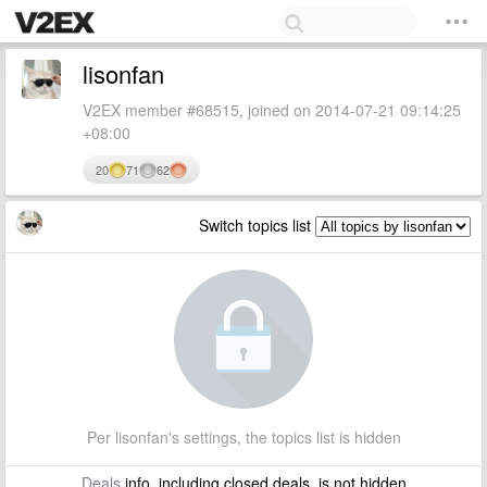
lisonfan
V2EX member #68515, joined on 2014-07-21 09:14:25
+08:00
20
71
62
Switch topics list
Per lisonfan's settings, the topics list is hidden
Deals
info, including closed deals, is not hidden