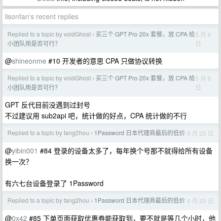
lisonfan's recent replies
Replied to a topic by voidGhost
买三个 GPT Pro 20x 套餐，放 CPA 给
5 月 6
›
日
小团队用是否可行？
@
shineonme
#10 开发者的意思 CPA 只做协议转换
Replied to a topic by voidGhost
买三个 GPT Pro 20x 套餐，放 CPA 给
5 月 6
›
日
小团队用是否可行？
GPT 反代目前没遇到过封号
不过建议用 sub2api 吧，统计做的好点，CPA 统计做的不行
Replied to a topic by fang2hou
1Password 日本代理商最后的低价
4 月 20 日
›
@
yibin001
#84 登录的设备太多了，每年换个号那不就得给所有设备
换一次？
有六七台设备登录了 1Password
Replied to a topic by fang2hou
1Password 日本代理商最后的低价
4 月 20 日
›
@
0x42
#85 下单页面获取优惠券能获取到，要不就是等几个小时，他