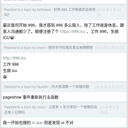
Replied to a topic by hellowes
好奇 996 工作制真的会猝死
2019 年 3 月 24
›
日
吗？
最近我司开始 996，我才感到 996 多么毁人，除了工作就是休息，跟
家人沟通都少了。顺便注册了个
https://996.icu
，工作 996，生病
ICU😭
Replied to a topic by levon
把你手中的域名拿出来晒晒吧
2019 年 3 月 20 日
›
http://996.icu
工作 996
生病 icu
😁
Replied to a topic by Quarter
向大家请教一个前端问题
2018 年 8 月 13 日
›
pageshow 事件重新执行主函数
Replied to a topic by nulun
之前有 V 友分享的一个他做的站
2018 年 6 月
›
12 日
还有人记得吗
我一开始也搜的
is.app
但是发现 ui 不对