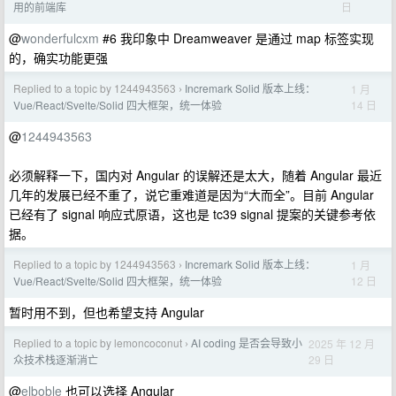
日
用的前端库
@
wonderfulcxm
#6 我印象中 Dreamweaver 是通过 map 标签实现
的，确实功能更强
Replied to a topic by 1244943563
Incremark Solid 版本上线：
1 月
›
14 日
Vue/React/Svelte/Solid 四大框架，统一体验
@
1244943563
必须解释一下，国内对 Angular 的误解还是太大，随着 Angular 最近
几年的发展已经不重了，说它重难道是因为“大而全”。目前 Angular
已经有了 signal 响应式原语，这也是 tc39 signal 提案的关键参考依
据。
Replied to a topic by 1244943563
Incremark Solid 版本上线：
1 月
›
12 日
Vue/React/Svelte/Solid 四大框架，统一体验
暂时用不到，但也希望支持 Angular
Replied to a topic by lemoncoconut
AI coding 是否会导致小
2025 年 12 月
›
29 日
众技术栈逐渐消亡
@
elboble
也可以选择 Angular