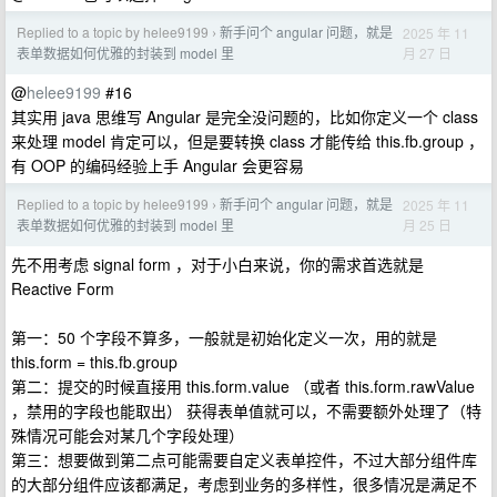
Replied to a topic by helee9199
新手问个 angular 问题，就是
2025 年 11
›
月 27 日
表单数据如何优雅的封装到 model 里
@
helee9199
#16
其实用 java 思维写 Angular 是完全没问题的，比如你定义一个 class
来处理 model 肯定可以，但是要转换 class 才能传给 this.fb.group ，
有 OOP 的编码经验上手 Angular 会更容易
Replied to a topic by helee9199
新手问个 angular 问题，就是
2025 年 11
›
月 25 日
表单数据如何优雅的封装到 model 里
先不用考虑 signal form ，对于小白来说，你的需求首选就是
Reactive Form
第一：50 个字段不算多，一般就是初始化定义一次，用的就是
this.form = this.fb.group
第二：提交的时候直接用 this.form.value （或者 this.form.rawValue
，禁用的字段也能取出） 获得表单值就可以，不需要额外处理了（特
殊情况可能会对某几个字段处理）
第三：想要做到第二点可能需要自定义表单控件，不过大部分组件库
的大部分组件应该都满足，考虑到业务的多样性，很多情况是满足不