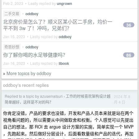
Feb 2, 2023 • Lastly replied by
ungrown
二手交易
•
oddboy
北京房价是怎么了？顺义区某小区二手房，均价一
36
平不到 3w 了！冲吗，兄弟们？
Jan 16, 2023 • Lastly replied by
oddboy
奇思妙想
•
oddboy
你了解你喝的水足够健康吗？
86
Jan 16, 2023 • Lastly replied by
libook
More topics by oddboy
»
oddboy's recent replies
Replied to a topic by azusematsuri
工作的时候喜欢架构设计越
2024 年 8
›
月 4 日
简单越好，这样是不对的吗？
你肯定没错，产品的要求也没错，开发和产品人员本来就是站在两个
视角看问题的，所以需要从中间做取舍和权衡。个人感觉可以先提出
自己的想法，那 ROI 去 argue 设计方案的实施，简单实现一个 MVP
，先跑起来。然后做好分层设计，后面看数量级和产品的迭代，再加