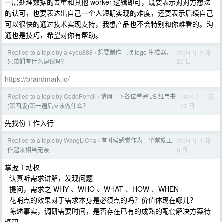
一层处理数据的去重和其他 worker 逻辑即可，既要表示对对方想法
的认可，也要表达出自己一个人短期实现的难度，还要表示后续自己
可以很快的通过技术实现支持，我想产品也不会特别和你难看的。沟
通也是技巧，希望对你有帮助。
Replied to a topic by ai4you888
想要制作一款 logo 生成器，
2024 年 2 月
›
25 日
兄弟们有什么建议吗？
https://brandmark.io/
Replied to a topic by CodePencil
请问一下各位看完 JS 红宝书
2024 年 1 月
›
21 日
(第四版)第一遍后应该做什么？
先找份工作入行
Replied to a topic by WangLiCha
有时候感觉作为一个前端工
2024 年 1 月
›
8 日
作起来相当无奈
掌握主动权
- 认真听需求讲解，发现问题
- 提问，需求之 WHY 、WHO 、WHAT 、HOW 、WHEN
- 花哨点的效果对于需求本身是必须点的吗？价值体现在哪儿？
- 陈述事实，调研需要时间，是否存在已有的成熟的配套解决方案待
调研