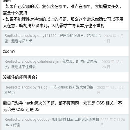
- 如果自己实现的话，复杂度在哪里，难点在哪里，大概需要多久，
需要什么支持
- 如果不能理性对待你的以上的问题，那么这个需求你确实可以不用
太在意，瞎胡搞都没事儿，因为需求主导者本身也不重视
Replied to a topic by dary141229
程序员的浪漫❤，异地恋也
2024 年 1 月
›
1 日
能一起看电影？🎥
zoom?
Replied to a topic by calmbinweijin
我发现，即时历史再来一
2023 年 12 月
›
28 日
次，我也抓不住机会
没抓住的能叫机会？
Replied to a topic by realpg
一次 github 跟开源大佬的抬
2023 年 11 月 26
›
日
杠经历
能自己动手 hack 解决的问题，都不算问题，尤其是 CSS 相关，不，
无论是 CSS 还是 JS
Replied to a topic by oddboy
如何卸载 Mac 上的过滤条件和
2023 年 7 月 28
›
日
DNS 代理