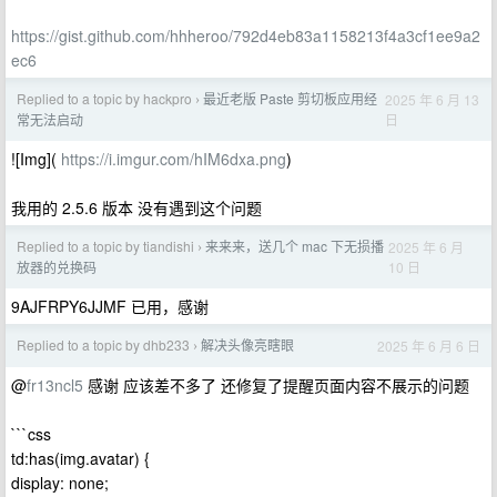
https://gist.github.com/hhheroo/792d4eb83a1158213f4a3cf1ee9a2
ec6
Replied to a topic by hackpro
最近老版 Paste 剪切板应用经
2025 年 6 月 13
›
日
常无法启动
![Img](
https://i.imgur.com/hIM6dxa.png
)
我用的 2.5.6 版本 没有遇到这个问题
Replied to a topic by tiandishi
来来来，送几个 mac 下无损播
2025 年 6 月
›
10 日
放器的兑换码
9AJFRPY6JJMF 已用，感谢
Replied to a topic by dhb233
解决头像亮瞎眼
2025 年 6 月 6 日
›
@
fr13ncl5
感谢 应该差不多了 还修复了提醒页面内容不展示的问题
```css
td:has(img.avatar) {
display: none;