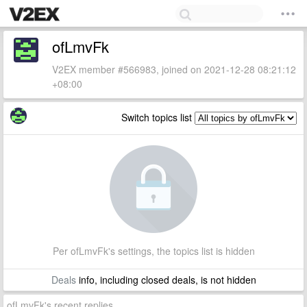
ofLmvFk
V2EX member #566983, joined on 2021-12-28 08:21:12
+08:00
Switch topics list
Per ofLmvFk's settings, the topics list is hidden
Deals
info, including closed deals, is not hidden
ofLmvFk's recent replies