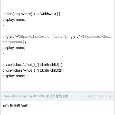
}
td:has(img.avatar) + td[width='10'] {
display: none;
}
img[src^='
https://cdn.v2ex.com/avatar'
],img[src^='
https://cdn.v2ex.c
om/gravatar'
] {
display: none;
}
div.cell[class*='hot_t_'] td:nth-child(1),
div.cell[class*='hot_t_'] td:nth-child(2) {
display: none;
}
```
Replied to a topic by dhb233
解决头像亮瞎眼
2025 年 6 月 6 日
›
直接把头像隐藏