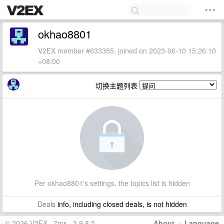
okhao8801
V2EX member #633355, joined on 2023-06-10 15:26:10
+08:00
切换主题列表
Per okhao8801's settings, the topics list is hidden
Deals
info, including closed deals, is not hidden
© 2026 V2EX · 7ms · 3.9.8.5
About
·
Language