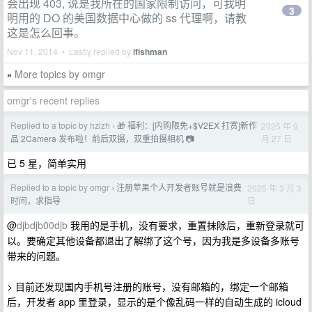
会出现 403, 说是我所在的国家限制访问，可我明
3
明用的 DO 的美国数据中心做的 ss 代理啊，请教
这是怎么回事。
Nov 11, 2014 • Lastly replied by
ifishman
More topics by omgr
»
omgr's recent replies
Replied to a topic by hzlzh
🎁 福利：[内购限免+$V2EX 打赏]新作
2025 年 9
›
月 27 日
品 2Camera 发布啦！前后双摄，双重拍摄相机 📷
已 5 星，简单实用
Replied to a topic by omgr
注册苹果个人开发者账号就是浪费
2025 年 3 月 3
›
日
时间，求指导
@
djbdjb00djb
我用的是手机，没有要求，重置抹除后，重新登录就可
以。要确定其他设备都退出了解绑了这个号，因为我是多设备多账号
带来的问题。
> 目前还发现国内手机号注册的账号，没有邮箱的，绑定一个邮箱
后，开发者 app 里登录，显示的是个像乱码一样的自动生成的 icloud