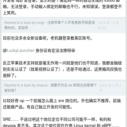
开发者 app 里登录，显示的是个像乱码一样的自动生成的 icloud 邮
箱，无法登录，手动输入绑定的邮箱也不行，未知错误，登录都登不
上笑死。
Replied to a topic by omgr
注册苹果个人开发者账号就是浪
2024 年 10 月
›
22 日
费时间，求指导
目前也没多余全新设备呢，老机器登录着美区账号。
@
LuckyLauncher
身份证肯定没法换呀😆
反正苹果技术支持就是毫无作用一问就是他们也不知道，我都金融级
别实名认证了（就差视频认证了），还是不给通过，这黑箱风控我也
是醉了。
Replied to a topic by chaxus
成都华为云 od 和西瓜创客哪个
2024 年 3 月 7
›
日
更好呢？
比较好奇 op 一个前端怎么面上 sre 岗位的。外包确实不推荐，前端
还能做产品，有自己独立开发的可能性。
SRE…… 不说过吧这个岗位定位不同公司可能不一样，有的和
devops 差不多。其次这个岗位现在在卷 Linux kernel 和 eBPF……