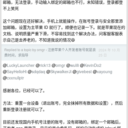
邮箱，无法登录，手动输入绑定的邮箱也不行，未知错误，登录都登
不上笑死
这个问题现在还好解决，手机上就能操作，在账号登录与安全那里添
加邮箱，设置为主苹果 ID 就行了。顺便也记录一下。就是苹果现在的
文档、说明质量严重下滑，不容易找到这个解决办法，问客服客服表
示自己是去养老的，不知道我说的情况😆
Replied to a topic by omgr
注册苹果个人开发者账号就是浪
2024 年 10 月
›
25 日
费时间，求指导
@
LuckyLauncher
@
rick13
@
omgr
@
wulili
@
KevinDo2
@
SayHelloHi
@
sdqdaq
@
SkywalkerJi
@
givebest
@
xayoung
@
cxxnullptr
感谢各位，已经可以了。
方法：重置一台设备（退出账号，完全抹掉所有数据和设置），然后
重新登录注册就可以了。
目前还发现国内手机号注册的账号，没有邮箱的，绑定一个邮箱后，