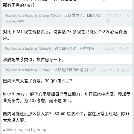
那有不卷的方向？
Replied to a topic by ZhangT03023
pdd 发力了， MBA M3
2024 年 3 月 6
›
日
8+256,7499
对比下 M1 现在价格真香。说实话 7k 多现在只能买个 8G 心理真膈
应。
Replied to a topic by AlohaW
跟丈母娘吵架，还有救吗
2024 年 3 月 6 日
›
和婆媳关系类似，换位思考一下。
Replied to a topic by gerorge
大龄程序员的出路是什么？
2024 年 2 月 28 日
›
国内风气太差了真是，30 岁+怎么了？
take it easy 。静下心来增加自己专业能力，别在焦虑中虚度，增加专
业竞争力。为 40+考虑，而不是 30+。
国内可能还没那么多大龄？ 30-40 应该不少，都在正常上班呢，除非
太水没人要。
More replies by omgr
»