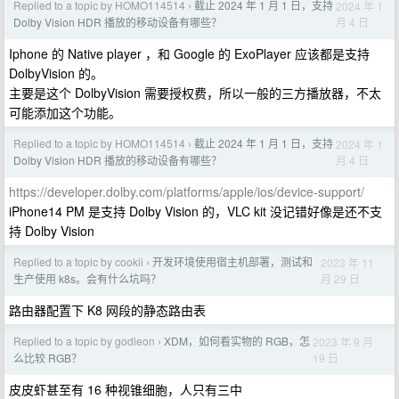
Replied to a topic by HOMO114514
截止 2024 年 1 月 1 日，支持
2024 年 1
›
月 4 日
Dolby Vision HDR 播放的移动设备有哪些？
Iphone 的 Native player ，和 Google 的 ExoPlayer 应该都是支持
DolbyVision 的。
主要是这个 DolbyVision 需要授权费，所以一般的三方播放器，不太
可能添加这个功能。
Replied to a topic by HOMO114514
截止 2024 年 1 月 1 日，支持
2024 年 1
›
月 4 日
Dolby Vision HDR 播放的移动设备有哪些？
https://developer.dolby.com/platforms/apple/ios/device-support/
iPhone14 PM 是支持 Dolby Vision 的，VLC kit 没记错好像是还不支
持 Dolby Vision
Replied to a topic by cookii
开发环境使用宿主机部署，测试和
2023 年 11
›
月 29 日
生产使用 k8s。会有什么坑吗？
路由器配置下 K8 网段的静态路由表
Replied to a topic by godleon
XDM，如何看实物的 RGB，怎
2023 年 9 月
›
19 日
么比较 RGB？
皮皮虾甚至有 16 种视锥细胞，人只有三中