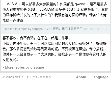
LLM/LVM ，可以部署多大参数量的？如果都是 qwen3 ，是不是最多
嵌入跟重排序是 0.6B ，LLM/LVM 最多是 30B int8 就是极限了，其他
的显存留给并发的上下文什么的？我没有这方面的经验，请各位大佬
能给一点建议
Replied to a topic by sdrpsps
1781 天后，我们还是分手了
2025 年 8 月 18 日
›
喜不喜欢，合不合适，在不在一起是三件事。
小伙，你还年轻，有一份可以以后回忆的恋爱经历就很好了。好聚好
散。那么多初恋到婚纱再到离婚的呢。不要被困在里边。专心搞钱，
你总有一天会变成另一个大众男的。会抢走另一个像你现在这样人的
女朋友的。
More replies by orzsome
»
© 2026 V2EX · 103ms · 3.9.8.5
About
·
Language