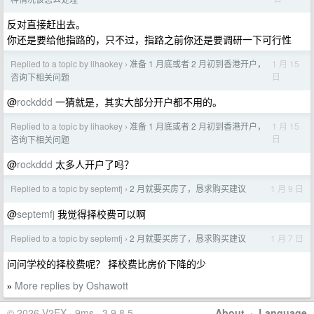
反对直接赶出去。
你还是要给他指路的，只不过，指路之前你还是要调研一下可行性
Replied to a topic by lihaokey
准备 1 月底或者 2 月初到香港开户，
1 月 15
›
日
咨询下相关问题
@
rockddd
一猜就是，其实大部分开户都不用的。
Replied to a topic by lihaokey
准备 1 月底或者 2 月初到香港开户，
1 月 15
›
日
咨询下相关问题
@
rockddd
太多人开户了吗？
Replied to a topic by septemfj
2 月就要买房了，恳求购买建议
1 月 9 日
›
@
septemfj
我觉得择校费可以啊
Replied to a topic by septemfj
2 月就要买房了，恳求购买建议
1 月 7 日
›
问问学校的择校费呢？ 择校费比房价下降的少
More replies by Oshawott
»
© 2026 V2EX · 9ms · 3.9.8.5
About
·
Language