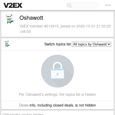
Oshawott
V2EX member #513915, joined on 2020-10-21 21:53:25
+08:00
Switch topics list
Per Oshawott's settings, the topics list is hidden
Deals
info, including closed deals, is not hidden
Oshawott's recent replies