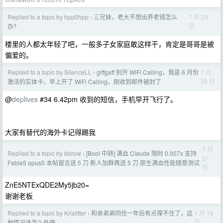
Replied to a topic by hpp0hpp
三兄妹，老大不想出养老钱怎么
7 月 29
›
日
办？
楼里的人都太年轻了吧，一般多子女家庭敢这样干，肯定是哥哥是被
偏爱的。
Replied to a topic by SilenceLL
giffgaff 别开 WiFi Calling，我是 6 月份
7 月
›
28 日
激活的实体卡，早上开了 WiFi Calling，刚收到邮件被封了
@
deplives
#34 6.42pm 收到的短信，手机早开飞行了。
大家有替代的海外卡记得踢我
7 月
Replied to a topic by bbrow
[Bool 中转] 满血 Claude 限时 0.007x 支持
›
27
Fable5 opus5 本帖留言送 5 刀 新人加群再送 5 刀 原生满血性能随意测试
日
ZnE5NTExQDE2My5jb20=
谢谢老板
Replied to a topic by Krislitter
和亲弟弟同住一年后有点撑不住了，这
1 月 19
›
日
种情况该怎么处理