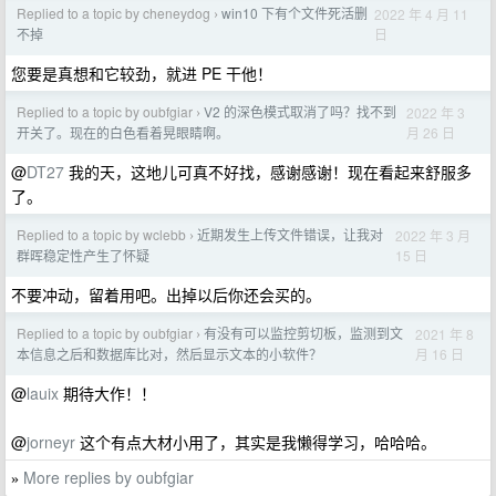
Replied to a topic by cheneydog
win10 下有个文件死活删
2022 年 4 月 11
›
日
不掉
您要是真想和它较劲，就进 PE 干他！
Replied to a topic by oubfgiar
V2 的深色模式取消了吗？找不到
2022 年 3
›
月 26 日
开关了。现在的白色看着晃眼睛啊。
@
DT27
我的天，这地儿可真不好找，感谢感谢！现在看起来舒服多
了。
Replied to a topic by wclebb
近期发生上传文件错误，让我对
2022 年 3 月
›
15 日
群晖稳定性产生了怀疑
不要冲动，留着用吧。出掉以后你还会买的。
Replied to a topic by oubfgiar
有没有可以监控剪切板，监测到文
2021 年 8
›
月 16 日
本信息之后和数据库比对，然后显示文本的小软件？
@
lauix
期待大作！！
@
jorneyr
这个有点大材小用了，其实是我懒得学习，哈哈哈。
More replies by oubfgiar
»