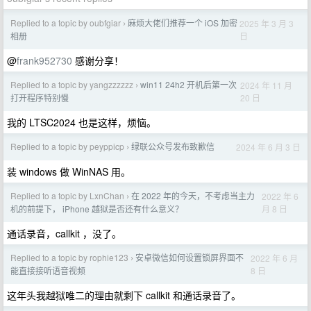
Replied to a topic by oubfgiar
麻烦大佬们推荐一个 iOS 加密
2025 年 3 月 3
›
日
相册
@
frank952730
感谢分享！
Replied to a topic by yangzzzzzz
win11 24h2 开机后第一次
2024 年 11 月
›
20 日
打开程序特别慢
我的 LTSC2024 也是这样，烦恼。
Replied to a topic by peyppicp
绿联公众号发布致歉信
2024 年 6 月 3 日
›
装 windows 做 WinNAS 用。
Replied to a topic by LxnChan
在 2022 年的今天，不考虑当主力
2022 年 6
›
月 8 日
机的前提下， iPhone 越狱是否还有什么意义？
通话录音，callkit ，没了。
Replied to a topic by rophie123
安卓微信如何设置锁屏界面不
2022 年 6 月
›
8 日
能直接接听语音视频
这年头我越狱唯二的理由就剩下 callkit 和通话录音了。