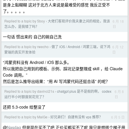
是身上黏糊糊 这对于北方人来说是最难受的感觉 我反正受不
了。。。。。
Replied to a topic by 5boy
大佬们客观评价我夫妻之间的相处，我该
6 月 18
›
日
怎么办，是我错了吗？
一句话 惯出来的 自己的碗自己洗
Replied to a topic by rwecho
做了 iOS / Android / 鸿蒙三端，说下鸿
6 月 12
›
日
蒙端的真实开发体验
“鸿蒙资料没有 Android / iOS 那么多。
所以我把自己用到的模板、示例、踩坑记录整理成 skill ，给 Claude
Code 调用。”
然后是怎么推导出结果：“用 AI 写鸿蒙代码还挺合适” 的呢？
Replied to a topic by davinci21s
chatgpt plus 是不是假的啊， codex
6 月 8
›
日
运行半小时额度就花完了？
还把 5.3-code 给整没了
Replied to a topic by MaiGe
好兄弟们！自建有没有 vps 推荐？
6 月 5 日
›
@
Nasdaq
但是现在买不了吧 正价买都买不了呢 我只是想搭个梯子用