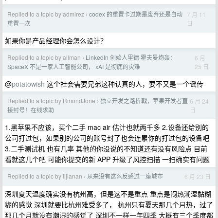
Replied to a topic by admirez
codex 的重置卡过期是废弃还是自动
7 月 11
›
日
重置一次
如果你是产品经理你会怎么设计？
Replied to a topic by allman
LinkedIn 创始人里德·霍夫曼炮轰：
6 月
›
25 日
SpaceX 不是一家人工智能公司， xAI 是彻底的灾难
@
potatowish
这个社会需要兄弟这种认真的人，要不又是一个谣传
Replied to a topic by RmondJone
独立开发之路折戟，苹果开发者直
6 月 24
›
日
接封号！在线求助
1.黑苹果不应该，买个二手 mac air 估计也就两千多 2.设备还给别的
公司打过包，如果别的公司的账号封了也会连累你的打过包的设备吧
3.二手测试机 也有几率 其他的你没说的不知道还有没有风险点 目前
看就这几个吧 可能你提交的新 APP 升级了风控扫描 一扫确实有问题
Replied to a topic by lijianan
从来没有这么反感过一座城市
6 月 23 日
›
深圳夏天温度确实没有杭州高，但是这不是重点 重点是闷热潮湿黏糊
糊的感觉 深圳就要比杭州难受多了， 杭州只有夏天那几个月热，过了
那几个月就没有潮湿的感觉了 深圳不一样一年四季 大概有三个季度都