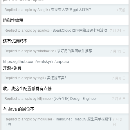
Replied to a topic by Acegik
有没有人觉得 gpt 太啰嗦？
3 天前
›
防御性编程
Replied to a topic by sparkcc
SparkCloud 国际网络加速七月活动
7 月 24 日
›
还有优惠码不
Replied to a topic by windowlife
求好用的截图软件推荐
7 月 13 日
›
https://github.com/realskyrin/capcap
开源+免费
Replied to a topic by fngli
卖还是不卖？
7 月 8 日
›
收，我这个配置感觉有点低
Replied to a topic by kitjnmbe
[远程全职] Design Engineer
7 月 6 日
›
有 Java 的岗位不
Replied to a topic by moluuser
TransOne： macOS 原生菜单栏翻译
7 月 3
›
日
工具