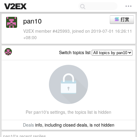
pan10
打赏
V2EX member #425993, joined on 2019-07-01 16:26:11
+08:00
Switch topics list
Per pan10's settings, the topics list is hidden
Deals
info, including closed deals, is not hidden
pan10's recent replies