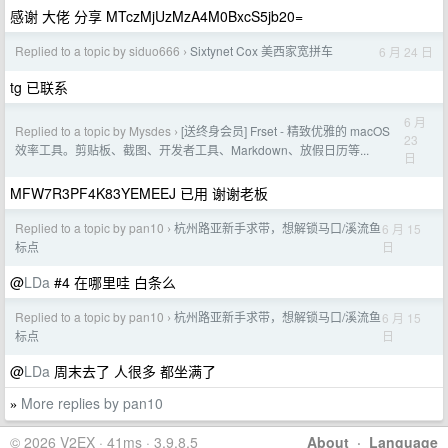
感谢 大佬 分享 MTczMjUzMzA4M0BxcS5jb20=
Replied to a topic by siduo666
Sixtynet Cox 美西家宽拼车
6 月 24 日
›
tg 已联系
6 月
Replied to a topic by Mysdes
[送终身会员] Frset - 精致优雅的 macOS
›
23
效率工具。剪贴板、截图、开发者工具、Markdown、放假日历等...
日
MFW7R3PF4K83YEMEEJ 已用 谢谢老板
Replied to a topic by pan10
杭州路亚新手求带，想解锁马口/溪流鱼
6 月 15
›
日
标点
@
LDa
#4 在哪里哇 白条么
Replied to a topic by pan10
杭州路亚新手求带，想解锁马口/溪流鱼
6 月 15
›
日
标点
@
LDa
周末去了 人很多 都坐满了
More replies by pan10
»
© 2026 V2EX · 41ms · 3.9.8.5
About
·
Language