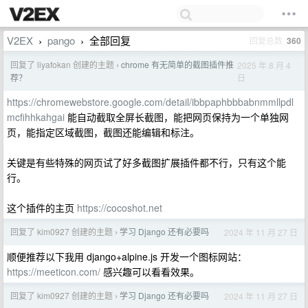
V2EX
pango
全部回复
回复总数
360
›
›
回复了 liyafokan 创建的主题
chrome 有无简单的截图插件推
2025 年 8 月 4
›
日
荐？
https://chromewebstore.google.com/detail/ibbpaphbbbabnmmllpdl
mcfihhkahgai
能自动截取全屏长截图，能把网页保持为一个单独网
页，能指定区域截图，截图还能编辑和标注。
关键是有些特殊的网页试了好多截图扩展插件都不行，只有这个能
行。
这个插件的主页
https://cocoshot.net
回复了 kim0927 创建的主题
学习 Django 还有必要吗
2024 年 11 月 27 日
›
顺便推荐以下我用 django+alpine.js 开发一个图标网站：
https://meeticon.com/
感兴趣可以看看效果。
回复了 kim0927 创建的主题
学习 Django 还有必要吗
2024 年 11 月 27 日
›