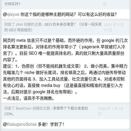
日
分钟实时?
@
qiayue
你这个指的是哪种主题的网站？可以有这么好的收益？
回复了 zfish 创建的主题
SEO 的未来在哪里？（分享一段失败
2020 年 2 月
›
13 日
的 SEO 项目经历）
网页的 meta 信息只不过是个基础，而外链的作用，在 google 的几次
排名算法更新后，对排名的作用非常小了（ pagerank 早就被打入冷
宫了）。目前 SEO 唯一能提高排名的，真的就只剩大量高质量原创
内容了。
建议：1、伪原创（但不能纯机器生成文章） 2、做小而美，集中精力
先瞄准几个 niche 做好长尾词，排名够高之后，再通过内链传导带动
其他的页面排名 3、加入工具站流量、社交流量引流 4、对成本控制
有信心的话，直接做 media buy （这是最直接和精准的流量引入方
法，后期对提示 google 排名也有帮助）。
一点浅见，请高手不吝赐教。
回复了 BestChen 创建的主题
求推荐个下载分发类的
2020 年 1 月 13
›
日
CDN。
@
KasuganoSoras
多谢！学到了！