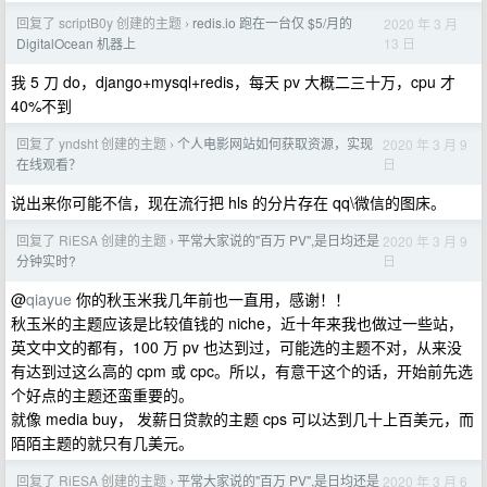
回复了 scriptB0y 创建的主题
redis.io 跑在一台仅 $5/月的
2020 年 3 月
›
13 日
DigitalOcean 机器上
我 5 刀 do，django+mysql+redis，每天 pv 大概二三十万，cpu 才
40%不到
回复了 yndsht 创建的主题
个人电影网站如何获取资源，实现
2020 年 3 月 9
›
日
在线观看？
说出来你可能不信，现在流行把 hls 的分片存在 qq\微信的图床。
回复了 RiESA 创建的主题
平常大家说的"百万 PV",是日均还是
2020 年 3 月 9
›
日
分钟实时?
@
qiayue
你的秋玉米我几年前也一直用，感谢！！
秋玉米的主题应该是比较值钱的 niche，近十年来我也做过一些站，
英文中文的都有，100 万 pv 也达到过，可能选的主题不对，从来没
有达到过这么高的 cpm 或 cpc。所以，有意干这个的话，开始前先选
个好点的主题还蛮重要的。
就像 media buy， 发薪日贷款的主题 cps 可以达到几十上百美元，而
陌陌主题的就只有几美元。
回复了 RiESA 创建的主题
平常大家说的"百万 PV",是日均还是
2020 年 3 月 6
›