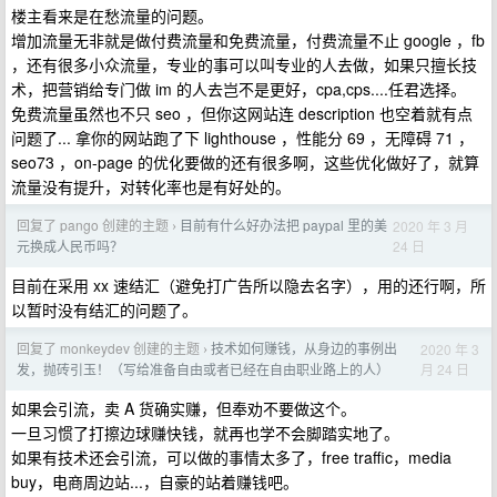
楼主看来是在愁流量的问题。
增加流量无非就是做付费流量和免费流量，付费流量不止 google ，fb
，还有很多小众流量，专业的事可以叫专业的人去做，如果只擅长技
术，把营销给专门做 im 的人去岂不是更好，cpa,cps....任君选择。
免费流量虽然也不只 seo ，但你这网站连 description 也空着就有点
问题了... 拿你的网站跑了下 lighthouse ，性能分 69 ，无障碍 71 ，
seo73 ，on-page 的优化要做的还有很多啊，这些优化做好了，就算
流量没有提升，对转化率也是有好处的。
回复了 pango 创建的主题
目前有什么好办法把 paypal 里的美
2020 年 3 月
›
24 日
元换成人民币吗？
目前在采用 xx 速结汇（避免打广告所以隐去名字），用的还行啊，所
以暂时没有结汇的问题了。
回复了 monkeydev 创建的主题
技术如何赚钱，从身边的事例出
2020 年 3
›
月 24 日
发，抛砖引玉！（写给准备自由或者已经在自由职业路上的人）
如果会引流，卖 A 货确实赚，但奉劝不要做这个。
一旦习惯了打擦边球赚快钱，就再也学不会脚踏实地了。
如果有技术还会引流，可以做的事情太多了，free traffic，media
buy，电商周边站...，自豪的站着赚钱吧。