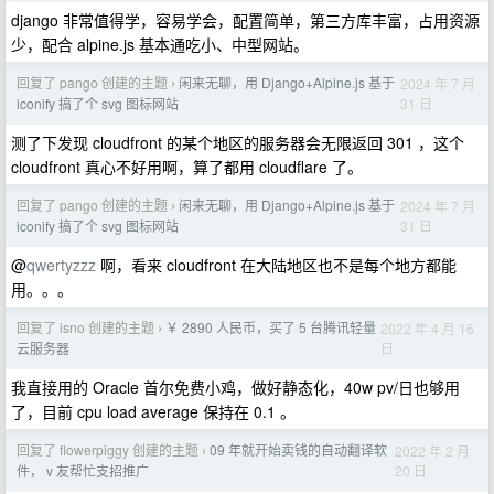
django 非常值得学，容易学会，配置简单，第三方库丰富，占用资源
少，配合 alpine.js 基本通吃小、中型网站。
回复了 pango 创建的主题
闲来无聊，用 Django+Alpine.js 基于
2024 年 7 月
›
31 日
iconify 搞了个 svg 图标网站
测了下发现 cloudfront 的某个地区的服务器会无限返回 301 ，这个
cloudfront 真心不好用啊，算了都用 cloudflare 了。
回复了 pango 创建的主题
闲来无聊，用 Django+Alpine.js 基于
2024 年 7 月
›
31 日
iconify 搞了个 svg 图标网站
@
qwertyzzz
啊，看来 cloudfront 在大陆地区也不是每个地方都能
用。。。
回复了 isno 创建的主题
￥ 2890 人民币，买了 5 台腾讯轻量
2022 年 4 月 16
›
日
云服务器
我直接用的 Oracle 首尔免费小鸡，做好静态化，40w pv/日也够用
了，目前 cpu load average 保持在 0.1 。
回复了 flowerpiggy 创建的主题
09 年就开始卖钱的自动翻译软
2022 年 2 月
›
20 日
件， v 友帮忙支招推广