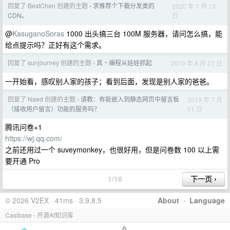
回复了 BestChen 创建的主题
求推荐个下载分发类的
2020 年 1 月 13
›
日
CDN。
@
KasuganoSoras
1000 出头搞三台 100M 服务器，请问怎么搞，能
给点提示吗？正好有这个需求。
回复了 sunjourney 创建的主题
真・编程从娃娃抓起
2019 年 8 月 27 日
›
一开始看，感叹别人家的孩子；看到后面，发现是别人家的爸爸。
回复了 Naed 创建的主题
请教：有能嵌入到静态网页中留言板
2019 年 7 月
›
11 日
（接收用户留言）功能的服务吗？
腾讯问卷+1
https://wj.qq.com/
之前还用过一个 suveymonkey，也很好用，但是问卷数 100 以上需
要开通 Pro
1/18
© 2026 V2EX · 41ms · 3.9.8.5
About
·
Language
Casibase - 开源AI知识库