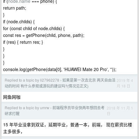
if (
node.name
=== phone) {
return path;
}
if (node.childs) {
for (const child of node.childs) {
const res = getPhone(child, phone, path);
if (res) { return res; }
}
}
}
console.log(getPhone(data[0], 'HUAWEI Mate 20 Pro', ''));
Replied to a topic by li27962278
如果是第一次去北京 两天自由活
2019 年 4
›
月 18 日
动的时间 有什么参观或游玩的建议吗?(情况见正文)
网鱼网咖
Replied to a topic by umrw
前端程序员毕业快两年想回去考
2018 年 11 月 1
›
日
研求打醒
15 年毕业没拿到双证，延期毕业，普通一本，前端， 现在薪资比楼
主多很多，