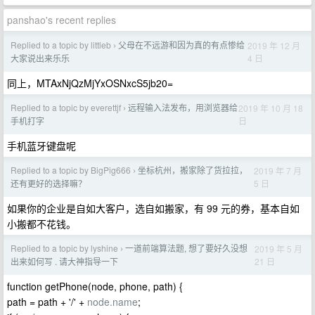
panshao's recent replies
Replied to a topic by littleb
父母在不远游和因为真的有点惨给
2019 年 12 月
›
4 日
大家说出来乐乐
同上，MTAxNjQzMjYxOSNxcS5jb20=
Replied to a topic by everettjf
远程输入法发布，用浏览器给
2019 年 10 月 18
›
日
手机打字
手机蓝牙键盘呢
Replied to a topic by BigPig666
坐标杭州，搬家除了货拉拉，
2019 年 7 月
›
5 日
还有更好的选择嘛？
如果你的企业是自如大客户，选自如搬家，有 99 元的券，基本自如
小搬都不花钱。
Replied to a topic by lyshine
一道前端算法题, 想了要好久没想
2019 年 5 月
›
21 日
出来如何写 . 请大神指导一下
function getPhone(node, phone, path) {
path = path + '/' +
node.name
;