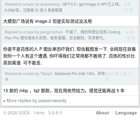
Replied to a topic by duyusheng
GPT-5.5 / gpt-image-2 API 已上线，
4 月
›
27 日
0.06$/张，注册留 ID 送 5 美金额度
大模型广场说有 image-2 但是实际测试没法用
Replied to a topic by pengzhizhuo
牛逼了，我的阿里云百炼 Coding
4 月
›
18 日
Plan Pro 莫名被永久封禁，联系客服，无法解封。寻求替代。
你是不是百炼的人 P 图反串恐吓我们. 短信截图发一下. 全网现在就看
到你一个人有这个遭遇, 你吓得我们正常用都不敢用了. 百炼的性价比
高到离谱. 可不能丢.
Replied to a topic by TripleZ
Macbook Pro Intel 16G，非常
2022 年 3 月 12
›
日
卡
15 款的 mbp ，lq2 那款，现在用依然给力。感觉还能再战 5 年
More replies by passionwoody
»
© 2026 V2EX · 14ms · 3.9.8.5
About
·
Language