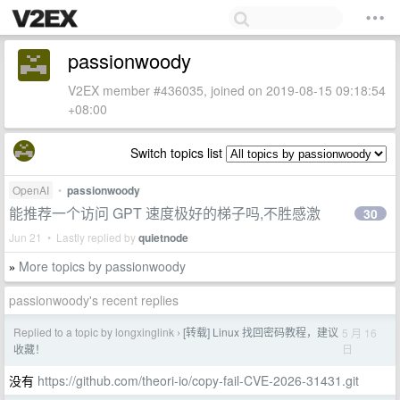
passionwoody
V2EX member #436035, joined on 2019-08-15 09:18:54
+08:00
Switch topics list
OpenAI
•
passionwoody
能推荐一个访问 GPT 速度极好的梯子吗,不胜感激
30
Jun 21 • Lastly replied by
quietnode
More topics by passionwoody
»
passionwoody's recent replies
Replied to a topic by longxinglink
[转载] Linux 找回密码教程，建议
5 月 16
›
日
收藏！
没有
https://github.com/theori-io/copy-fail-CVE-2026-31431.git