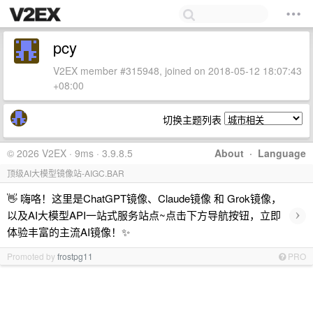
pcy
V2EX member #315948, joined on 2018-05-12 18:07:43
+08:00
切换主题列表
© 2026 V2EX · 9ms · 3.9.8.5
About
·
Language
顶级AI大模型镜像站-AIGC.BAR
👋 嗨咯！这里是ChatGPT镜像、Claude镜像 和 Grok镜像，
›
以及AI大模型API一站式服务站点~点击下方导航按钮，立即
体验丰富的主流AI镜像！✨
Promoted by
frostpg11
PRO