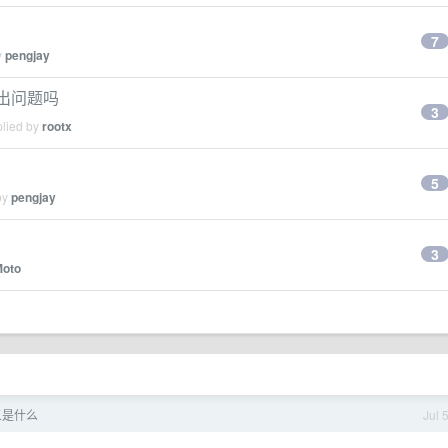
7
y
pengjay
弹出问题吗
3
plied by
rootx
5
by
pengjay
3
oto
义是什么
Jul 