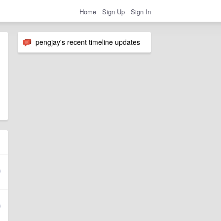
Home
Sign Up
Sign In
pengjay's recent timeline updates