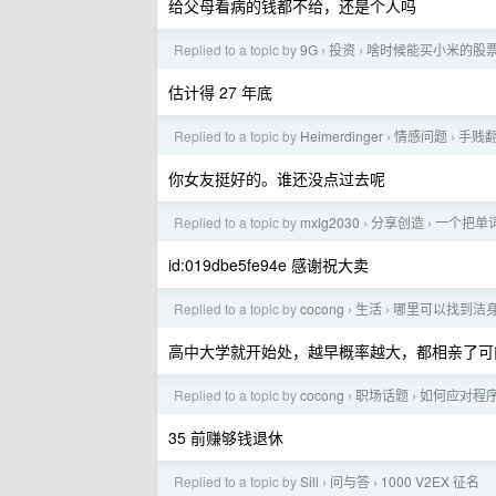
给父母看病的钱都不给，还是个人吗
Replied to a topic by
9G
投资
啥时候能买小米的股
›
›
估计得 27 年底
Replied to a topic by
Heimerdinger
情感问题
手贱
›
›
你女友挺好的。谁还没点过去呢
Replied to a topic by
mxlg2030
分享创造
一个把单词
›
›
id:019dbe5fe94e 感谢祝大卖
Replied to a topic by
cocong
生活
哪里可以找到洁
›
›
高中大学就开始处，越早概率越大，都相亲了可
Replied to a topic by
cocong
职场话题
如何应对程序
›
›
35 前赚够钱退休
Replied to a topic by
Sill
问与答
1000 V2EX 征名
›
›