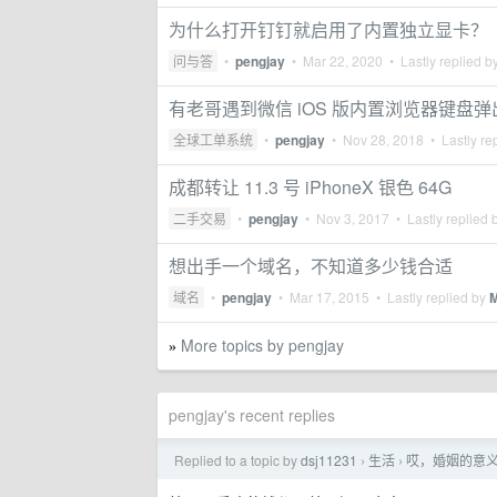
为什么打开钉钉就启用了内置独立显卡？
问与答
•
pengjay
•
Mar 22, 2020
• Lastly replied b
有老哥遇到微信 iOS 版内置浏览器键盘
全球工单系统
•
pengjay
•
Nov 28, 2018
• Lastly re
成都转让 11.3 号 iPhoneX 银色 64G
二手交易
•
pengjay
•
Nov 3, 2017
• Lastly replied 
想出手一个域名，不知道多少钱合适
域名
•
pengjay
•
Mar 17, 2015
• Lastly replied by
M
More topics by pengjay
»
pengjay's recent replies
Replied to a topic by
dsj11231
生活
哎，婚姻的意
›
›