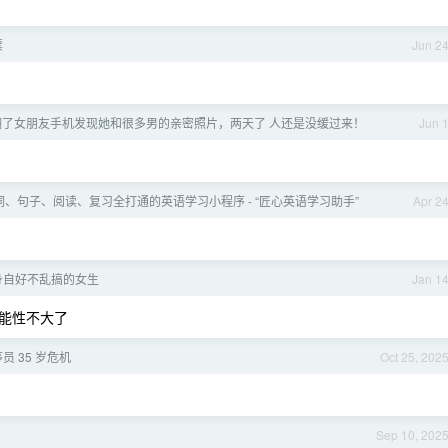
票
Jun 2
翻了女朋友手机发现她和很多男的亲密照片，两天了 人还是没缓过来！
Jun 
、句子、阅读、复习全打通的英语学习小程序 - “匠心英语学习助手”
Apr 2
身自好不乱搞的女生
Jan 1
能性不大了
员 35 岁危机
Oct 25, 202
Sep 10, 202