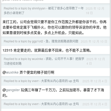
Replied to a topic by shmilyyan
被花了很多心思带教了一年
2025 年 12 月
›
18 日
多的小弟背刺了
来打工的，公司会觉得只要不是你工作范围之外都是你该干的，你再
去要补偿肯定属于飞蛾扑火，你也可以跟你的领导诉说你的辛苦，他
如果靠谱到时候多点奖金，多点上升机会，只能如此。
Replied to a topic by ggp1ot2
急，理发店跑路退款问题
2025 年 12 月 10 日
›
12315 肯定要走的，就算最后拿不回来，也不能不上策略。
Replied to a topic by wuxinke
求助，公司不干人事！把我学
2025 年 12 月
›
4 日
习途径给封路
@
wuxinke
弄个便宜的梯子就行啊
Replied to a topic by vverr
大家有从内心喜欢的 up 主吗
2025 年 12 月 4 日
›
@
gangster
玩偶三年赚了一千万刀，之前玩加密币，暴雷了才下海
的。
Replied to a topic by vverr
大家有从内心喜欢的 up 主吗
2025 年 12 月 4 日
›