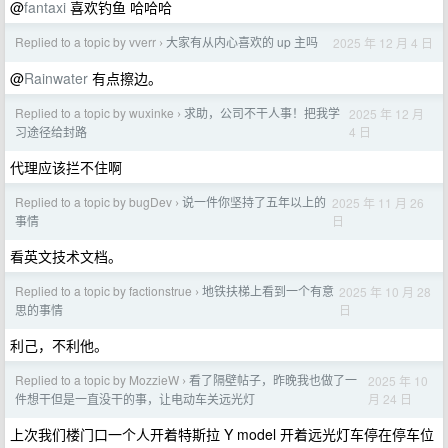
@
fantaxi
喜欢钓鱼 哈哈哈
Replied to a topic by vverr
大家有从内心喜欢的 up 主吗
2025 年 12 月 4 日
›
@
Rainwater
有点擦边。
Replied to a topic by wuxinke
求助，公司不干人事！把我学
2025 年 12 月
›
4 日
习途径给封路
代理应该拦不住啊
Replied to a topic by bugDev
说一件你坚持了五年以上的
2025 年 11 月 26
›
日
事情
看英文技术文档。
Replied to a topic by factionstrue
地铁扶梯上看到一个有意
2025 年 10 月 28
›
日
思的事情
利己，不利他。
Replied to a topic by MozzieW
看了隔壁帖子，昨晚我也做了一
2025 年 10
›
月 24 日
件想干但是一直没干的事，让电动车关远光灯
上次我们楼门口一个人开着特斯拉 Y model 开着远光灯车停在停车位