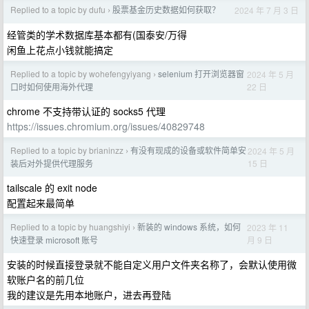
Replied to a topic by dufu
股票基金历史数据如何获取？
2024 年 7 月 3 日
›
经管类的学术数据库基本都有(国泰安/万得
闲鱼上花点小钱就能搞定
Replied to a topic by wohefengyiyang
selenium 打开浏览器窗
2024 年 5 月
›
22 日
口时如何使用海外代理
chrome 不支持带认证的 socks5 代理
https://issues.chromium.org/issues/40829748
Replied to a topic by brianinzz
有没有现成的设备或软件简单安
2024 年 5 月
›
15 日
装后对外提供代理服务
tailscale 的 exit node
配置起来最简单
Replied to a topic by huangshiyi
新装的 windows 系统，如何
2023 年 11
›
月 9 日
快速登录 microsoft 账号
安装的时候直接登录就不能自定义用户文件夹名称了，会默认使用微
软账户名的前几位
我的建议是先用本地账户，进去再登陆