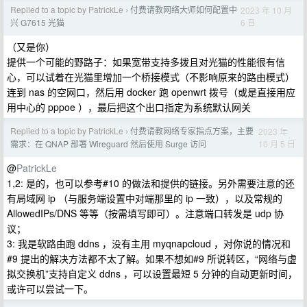
Replied to a topic by PatrickLe
付费请教网络大师如何配置中
2023 年 10 月
›
6 日
兴 G7615 光猫
（又是你）
提供一个可能的野路子：如果宽带支持多拨且对光猫的性能很有信
心，可以试着在光猫里增加一个桥接模式（不影响原来的路由模式）
连到 nas 的空网口，然后用 docker 跑 openwrt 拨号（或是直接用应
用中心的 pppoe ），最后把这个出口指定为系统默认网关
Replied to a topic by PatrickLe
付费请教网络专家指点方案，主要
2023 年
›
10 月 5 日
需求：在 QNAP 部署 Wireguard 然后使用 Surge 访问
@
PatrickLe
1,2: 是的，也可以参考#10 的做法和提供的链接。另外需要注意的还
有局域网 ip （与服务端设置中对端那里的 ip 一致），以及常规的
AllowedIPs/DNS 等等（按需填写即可）。注意端口转发是 udp 协
议；
3: 我是软路由跑 ddns ，没有主用 myqnapcloud ，对你说的情况和
#9 提出的解决方法都不太了解。如果不想如#9 所说转区，“网络与虚
拟交换机”支持自定义 ddns ，可以设置最短 5 分钟的自动更新时间，
或许可以尝试一下。