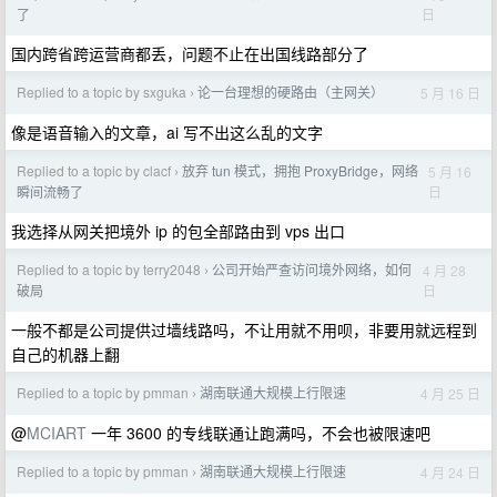
日
了
国内跨省跨运营商都丢，问题不止在出国线路部分了
Replied to a topic by sxguka
论一台理想的硬路由（主网关）
5 月 16 日
›
像是语音输入的文章，ai 写不出这么乱的文字
Replied to a topic by clacf
放弃 tun 模式，拥抱 ProxyBridge，网络
5 月 16
›
日
瞬间流畅了
我选择从网关把境外 ip 的包全部路由到 vps 出口
Replied to a topic by terry2048
公司开始严查访问境外网络，如何
4 月 28
›
日
破局
一般不都是公司提供过墙线路吗，不让用就不用呗，非要用就远程到
自己的机器上翻
Replied to a topic by pmman
湖南联通大规模上行限速
4 月 25 日
›
@
MCIART
一年 3600 的专线联通让跑满吗，不会也被限速吧
Replied to a topic by pmman
湖南联通大规模上行限速
4 月 24 日
›