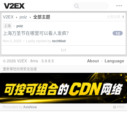
V2EX
poiz
全部主题
主题总数
1
›
›
上海
•
poiz
上海万圣节在哪里可以看人发疯？
10
Nov 2, 2025 • Lastly replied by
techNoir
1/1
© 2026 V2EX · 8ms · 3.9.8.5
About
·
Language
重新掌控应用安全加速
Promoted by
AxisNow
PRO