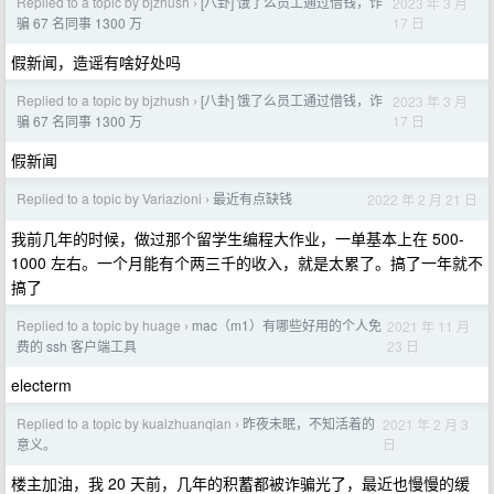
Replied to a topic by bjzhush
[八卦] 饿了么员工通过借钱，诈
2023 年 3 月
›
17 日
骗 67 名同事 1300 万
假新闻，造谣有啥好处吗
Replied to a topic by bjzhush
[八卦] 饿了么员工通过借钱，诈
2023 年 3 月
›
17 日
骗 67 名同事 1300 万
假新闻
Replied to a topic by Variazioni
最近有点缺钱
2022 年 2 月 21 日
›
我前几年的时候，做过那个留学生编程大作业，一单基本上在 500-
1000 左右。一个月能有个两三千的收入，就是太累了。搞了一年就不
搞了
Replied to a topic by huage
mac（m1）有哪些好用的个人免
2021 年 11 月
›
23 日
费的 ssh 客户端工具
electerm
Replied to a topic by kuaizhuanqian
昨夜未眠，不知活着的
2021 年 2 月 3
›
日
意义。
楼主加油，我 20 天前，几年的积蓄都被诈骗光了，最近也慢慢的缓