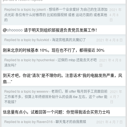
Replied to a topic by jokerli
想培养一个业余爱好 为自己的生活添加
2021 年
›
4 月 8
点光彩 各位有什么好推荐的 比如拍摄视频 或者 运动方面的 或者其他
日
的
@
ohooooo
请于明天到组织部报道负责党员发展工作！
Replied to a topic by fluicvkid
海淀房租真的太魔幻了
2021 年 4 月 8 日
›
刚来北京的时候基本 10%，现在也不行了，都得接近 30%
Replied to a topic by hpuchenkai
过保的 mbp 还能去天才吧
2021 年 4 月 8
›
日
清灰吗？
到天才吧，你说“清灰”是不理你的。注意话术“我的电脑发热严重，风
扇…”
Replied to a topic by weeevv
老哥们，新 offer 每月到手工资跟目前
2021 年
›
4 月 7
工作差不多，但算上年终绩效补贴什么的会高 6w 左右，这个 offer 能
日
不能接？
信息量有点小。试着回答一个问题：你觉得我适合买劳力士吗
Replied to a topic by Raven316
聊天鬼才的自我救赎
2021 年 4 月 7 日
›