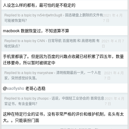
人设怎么样的都有，最可怕的是不稳定的
Replied to a topic by rv54ntjwfm3ug8
固态硬盘上删除的文件有
2021 年 4 月
›
7 日
可能被恢复吗？
macbook 数据恢复过，不知道算不算
Replied to a topic by CNN
日常导航 百度地图 和 高德地图 有
2021 年 4 月 7
›
日
啥优缺点？
手机里都装了。但是因为百度的兴趣点收藏已经积累了四五年，数量
迁移要命，所以暂时被绑定中
Replied to a topic by maryshaw
清明假期最后一天，一个人在
2021 年 4 月
›
7 日
家，突然感觉好失落。
@
xaoflysho
老哥心态稳
Replied to a topic by zhuopc
话说，中国轻工业协会的 首席信息
2021 年 4 月
›
7 日
官证书，有含金量吗？
这种在特定行业的证书，没有非常严格的评价和维护机制，名头有太
大。。只能装扮门面