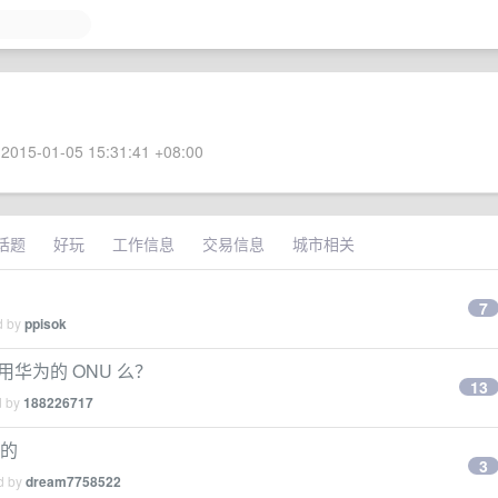
2015-01-05 15:31:41 +08:00
话题
好玩
工作信息
交易信息
城市相关
7
d by
ppisok
用华为的 ONU 么？
13
d by
188226717
口的
3
ed by
dream7758522