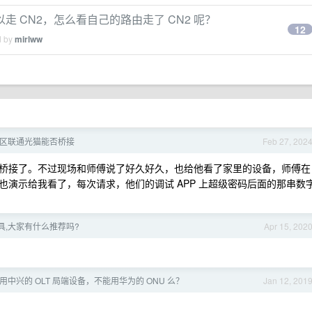
 CN2，怎么看自己的路由走了 CN2 呢？
12
d by
mirlww
区联通光猫能否桥接
Feb 27, 202
桥接了。不过现场和师傅说了好久好久，也给他看了家里的设备，师傅在
演示给我看了，每次请求，他们的调试 APP 上超级密码后面的那串数
具,大家有什么推荐吗?
Apr 15, 202
中兴的 OLT 局端设备，不能用华为的 ONU 么？
Jan 12, 201