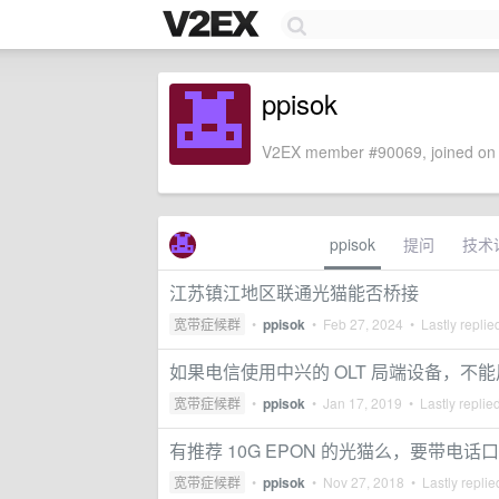
ppisok
V2EX member #90069, joined on 
ppisok
提问
技术
江苏镇江地区联通光猫能否桥接
宽带症候群
•
ppisok
•
Feb 27, 2024
• Lastly replie
如果电信使用中兴的 OLT 局端设备，不能
宽带症候群
•
ppisok
•
Jan 17, 2019
• Lastly replie
有推荐 10G EPON 的光猫么，要带电话
宽带症候群
•
ppisok
•
Nov 27, 2018
• Lastly repli