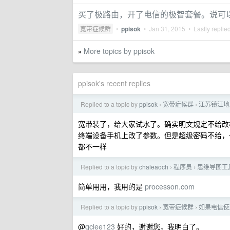
买了极路由，开了电信的极智套餐。说可以走
宽带症候群
•
ppisok
•
Jan 31, 2015
• Lastly replie
More topics by ppisok
»
ppisok's recent replies
Replied to a topic by
ppisok
宽带症候群
江苏镇江地
›
›
宽带装了，给大家试水了。确实明文规定不给改
终端设备手机上改了参数。但是超级密码不给，也
都不一样
Replied to a topic by
chaleaoch
程序员
思维导图工
›
›
简单用用，我用的是
processon.com
Replied to a topic by
ppisok
宽带症候群
如果电信使用
›
›
@
qclee123
好的，谢谢您，我明白了。