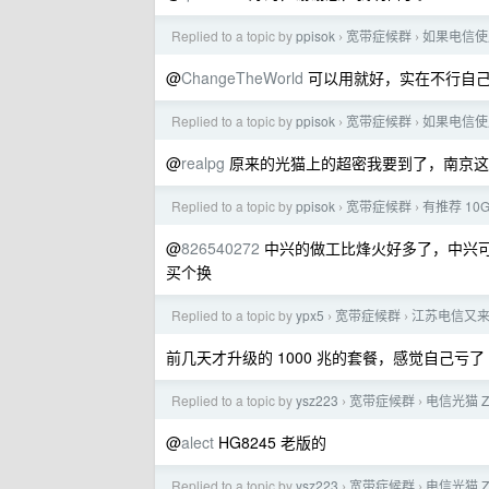
Replied to a topic by
ppisok
宽带症候群
如果电信使用
›
›
@
ChangeTheWorld
可以用就好，实在不行自
Replied to a topic by
ppisok
宽带症候群
如果电信使用
›
›
@
realpg
原来的光猫上的超密我要到了，南京这边
Replied to a topic by
ppisok
宽带症候群
有推荐 10
›
›
@
826540272
中兴的做工比烽火好多了，中兴可以到
买个换
Replied to a topic by
ypx5
宽带症候群
江苏电信又
›
›
前几天才升级的 1000 兆的套餐，感觉自己亏了
Replied to a topic by
ysz223
宽带症候群
电信光猫 ZX
›
›
@
alect
HG8245 老版的
Replied to a topic by
ysz223
宽带症候群
电信光猫 ZX
›
›