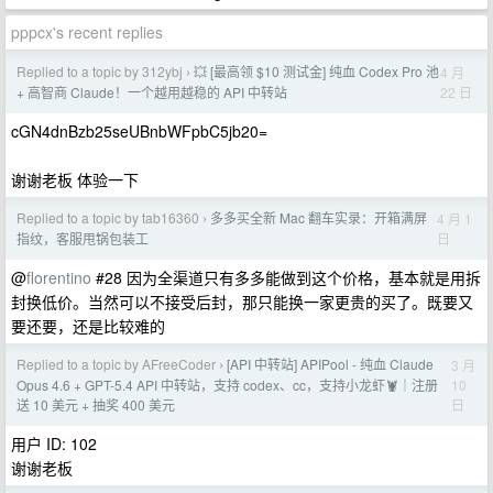
pppcx's recent replies
Replied to a topic by 312ybj
💥 [最高领 $10 测试金] 纯血 Codex Pro 池
4 月
›
22 日
+ 高智商 Claude！一个越用越稳的 API 中转站
cGN4dnBzb25seUBnbWFpbC5jb20=
谢谢老板 体验一下
Replied to a topic by tab16360
多多买全新 Mac 翻车实录：开箱满屏
4 月 1
›
日
指纹，客服甩锅包装工
@
florentino
#28 因为全渠道只有多多能做到这个价格，基本就是用拆
封换低价。当然可以不接受后封，那只能换一家更贵的买了。既要又
要还要，还是比较难的
Replied to a topic by AFreeCoder
[API 中转站] APIPool - 纯血 Claude
3 月
›
10
Opus 4.6 + GPT-5.4 API 中转站，支持 codex、cc，支持小龙虾🦞｜注册
日
送 10 美元 + 抽奖 400 美元
用户 ID: 102
谢谢老板