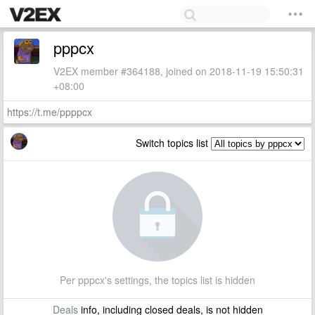
pppcx
V2EX member #364188, joined on 2018-11-19 15:50:31
+08:00
https://t.me/ppppcx
Switch topics list
Per pppcx's settings, the topics list is hidden
Deals
info, including closed deals, is not hidden