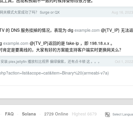
络调试工具，出现和预期不一致的时候排查修改很方便。
TV 网关模式大家成功了吗？ Surge or QX
Aug 16, 202
现 TV 的 DNS 服务挂掉的情况，表现为 dig
example.com
@{TV_IP} 无法
ig
example.com
@{TV_IP}返回的是 fake-ip ，即 198.18.x.x 。
S 更新时肯定是要离线的，大家有好的方案能支持客户端实时更换网关么？
+安装 plex,jellyfin 播放杜比视界 偏绿偏紫，还有点卡顿 这 。。。
Oct 1, 202
x.php?action=list&scope=cat&item=Binary%20(armeabi-v7a)
·
FAQ
·
Solana
·
2729 Online
Highest 6679
·
Select Langua