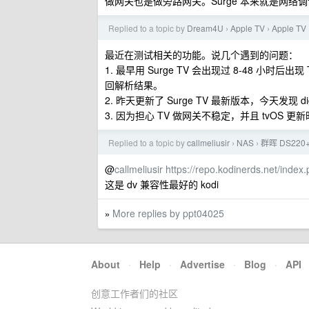
做网关也是做旁路网关。Surge 本来就是网
Replied to a topic by
Dream4U
Apple TV
Apple 
›
›
最近在测试相关的功能。说几个遇到的问题：
1. 最早用 Surge TV 会出现过 8-48 小时后出
回解析结果。
2. 昨天更新了 Surge TV 最新版本，今天发现 d
3. 因为担心 TV 做网关不稳定，并且 tvO
Replied to a topic by
callmeliusir
NAS
群晖 DS220
›
›
@
callmeliusir
https://repo.kodinerds.net/inde
这是 dv 兼容性最好的 kodi
More replies by ppt04025
»
About
·
Help
·
Advertise
·
Blog
·
API
创意工作者们的社区