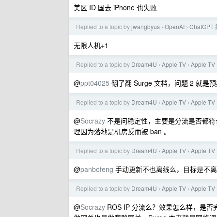
美区 ID 国去 iPhone 也失败
Replied to a topic by
jwangbyus
OpenAI
ChatG
›
›
无限人机+1
Replied to a topic by
Dream4U
Apple TV
Apple 
›
›
@
ppt04025
翻了翻 Surge 文档，问题 2 就是
Replied to a topic by
Dream4U
Apple TV
Apple 
›
›
@
Socrazy
不是问稳定性，主要是分流是否都符合
理因为落地是机房反而被 ban 。
Replied to a topic by
Dream4U
Apple TV
Apple 
›
›
@
panbofeng
手动更新不也离线么，目标是不离
Replied to a topic by
Dream4U
Apple TV
Apple 
›
›
@
Socrazy
ROS IP 分流么？效果怎么样，是