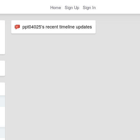
Home
Sign Up
Sign In
ppt04025's recent timeline updates
3
3