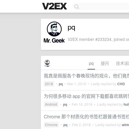
pq
V2EX member #233234, joined on
pq
提问
技术话
我真是佩服各个春晚现场的观众，他们竟
2018
•
pq
•
Mar 1, 2019
• Lastly replied by
CHD
为何很多移动 app 的官网下载都喜欢跳
Android
•
pq
•
Feb 16, 2018
• Lastly replied by
hui
Chrome 那个材质化的书签栏跟普通书
Chrome
•
pq
•
Feb 2, 2018
• Lastly replied by
wint