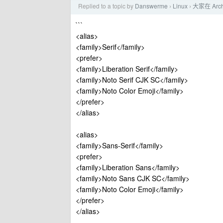
Replied to a topic by
Danswerme
Linux
大家在 Ar
›
›
```
<alias>
<family>Serif</family>
<prefer>
<family>Liberation Serif</family>
<family>Noto Serif CJK SC</family>
<family>Noto Color Emoji</family>
</prefer>
</alias>
<alias>
<family>Sans-Serif</family>
<prefer>
<family>Liberation Sans</family>
<family>Noto Sans CJK SC</family>
<family>Noto Color Emoji</family>
</prefer>
</alias>