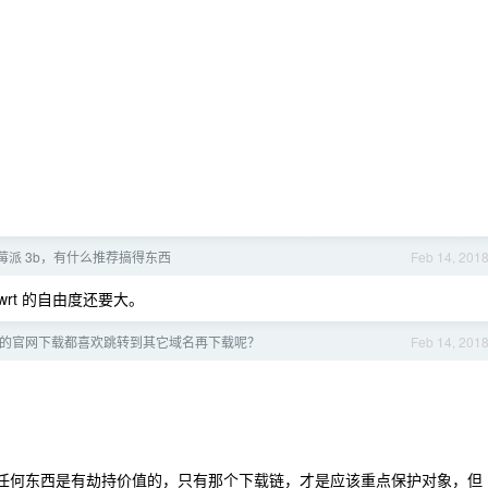
莓派 3b，有什么推荐搞得东西
Feb 14, 201
nwrt 的自由度还要大。
p 的官网下载都喜欢跳转到其它域名再下载呢？
Feb 14, 201
没有任何东西是有劫持价值的，只有那个下载链，才是应该重点保护对象，但