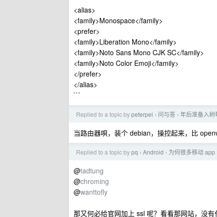
<alias>
<family>Monospace</family>
<prefer>
<family>Liberation Mono</family>
<family>Noto Sans Mono CJK SC</family>
<family>Noto Color Emoji</family>
</prefer>
</alias>
```
Replied to a topic by
peterpei
问与答
年后准备入树
›
›
当路由器唄，装个 debian，操控起来，比 ope
Replied to a topic by
pq
Android
为何很多移动 ap
›
›
@
tadtung
@
chroming
@
wanttofly
那又何必给官网加上 ssl 呢？看看那网站，