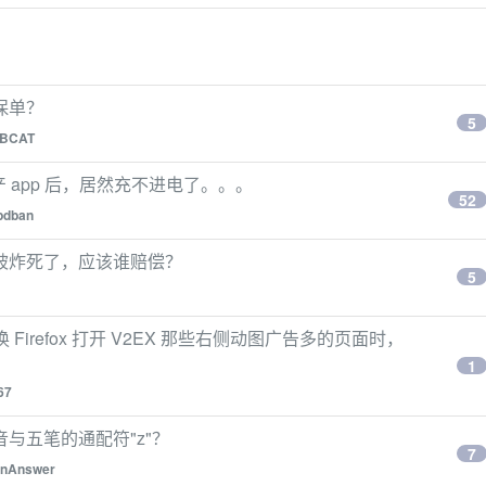
保单？
5
BCAT
国产 app 后，居然充不进电了。。。
52
pdban
被炸死了，应该谁赔偿？
5
？换 Firefox 打开 V2EX 那些右侧动图广告多的页面时，
1
67
音与五笔的通配符"z"？
7
onAnswer