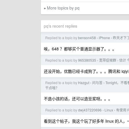
More topics by pq
»
pq's recent replies
Replied to a topic by
benson458
iPhone
昨天才下了
›
›
唉，648 ？都够买个普通显示器了。。。
Replied to a topic by
965380535
宽带症候群
估计 
›
›
还没开始，优酷已经卡成狗了。。。腾讯和 iqiy
Replied to a topic by
Hazgut
问与答
Tonight
›
›
干点啥？
不造小孩的话，还可以造豆浆呀。。。
Replied to a topic by
dwj437220696
Linux
有使用 
›
›
看到这个帖子，我这个玩了好多年 linux 的