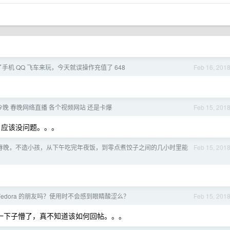
手机 QQ 飞车来玩，今天就误操作充值了 648
Feb 16, 201
今晚 春晚网络直播 各个视频网站 还是卡爆
Feb 15, 201
i 应该没问题。。。
，不看春晚，不造小孩，从下午吃完年夜饭，到零点煮饺子之间的几小时里能
Feb 15, 201
Fedora 的朋友吗？使用时不会感到眼睛酸涩么？
Feb 15, 201
人，一下子懵了，真不知道该如何回帖。。。