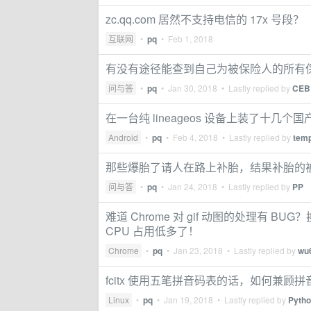
zc.qq.com 居然不支持电信的 17x 号段？
互联网
•
pq
•
Feb 1, 2018
有没有途径能查到自己为被保险人的所有
问与答
•
pq
•
Jan 30, 2018
• Lastly replied by
CEB
在一台纯 lineageos 设备上装了十几个
Android
•
pq
•
Feb 4, 2018
• Lastly replied by
tem
那些爆胎了请人在路上补胎，结果补胎的
问与答
•
pq
•
Jan 24, 2018
• Lastly replied by
PP
难道 Chrome 对 gif 动图的处理有 BUG
CPU 占用低多了！
Chrome
•
pq
•
Jan 23, 2018
• Lastly replied by
wu
fcitx 使用五笔拼音码表的话，如何兼顾拼
Linux
•
pq
•
Jan 19, 2018
• Lastly replied by
Pyth