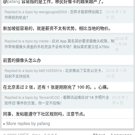
@
psfang
容易指的是工作，移民好像卡的越来越严了。
Replied to a topic by wangpugod2003
怎样才能获得出国工
2018 年 1 月
›
31 日
作移民的机会？
新加坡挺容易的，就是薪资不太有优势，相比当地的物价。
2018 年
Replied to a topic by inkdie
应对 App 莫名其妙要求摄像头权限，制
›
1 月 29
作带有摄像头滑盖的手机壳会不会有市场？类似索尼爱立信 k750c
日
前置的摄像头怎么办
Replied to a topic by b821025551b
北京推出了实名公交卡，
2018 年 1 月
›
12 日
目前不支持挂失
在北京丢过 2 张，还有 1 张是刚刚充了 100 的。。心痛。
Replied to a topic by TencentCOC
看腾讯运维应对“18 岁照片全
2018 年 1
›
月 4 日
民怀旧”事件的方案，你一定不后悔！
同事，发帖能遵守下社区规则吗，注意节点。
More replies by psfang
»
© 2026 V2EX · 9ms · 3.9.8.5
About
·
Language