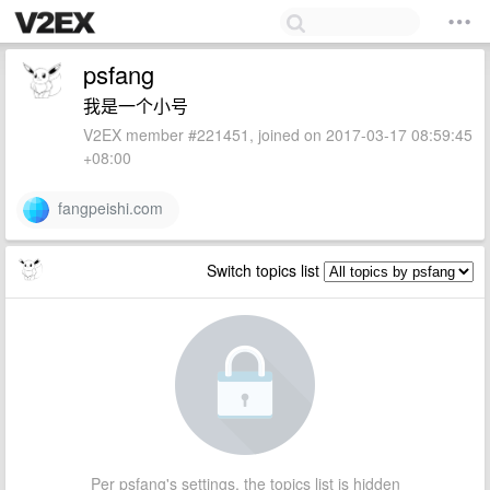
psfang
我是一个小号
V2EX member #221451, joined on 2017-03-17 08:59:45
+08:00
fangpeishi.com
Switch topics list
Per psfang's settings, the topics list is hidden