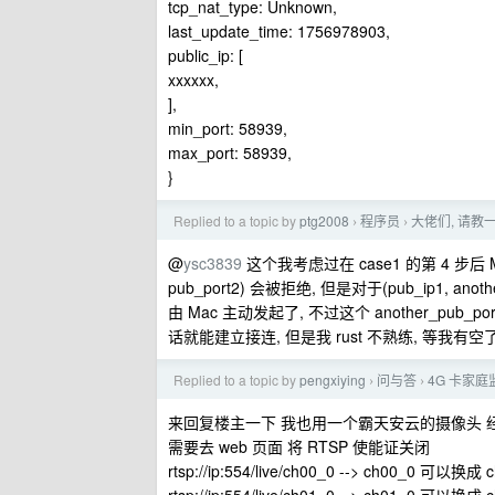
tcp_nat_type: Unknown,
last_update_time: 1756978903,
public_ip: [
xxxxxx,
],
min_port: 58939,
max_port: 58939,
}
Replied to a topic by
ptg2008
程序员
大佬们, 请教一
›
›
@
ysc3839
这个我考虑过在 case1 的第 4 步后 Mac 从
pub_port2) 会被拒绝, 但是对于(pub_ip1, anothe
由 Mac 主动发起了, 不过这个 another_pub_po
话就能建立接连, 但是我 rust 不熟练, 等我有空了我
Replied to a topic by
pengxiying
问与答
4G 卡家庭
›
›
来回复楼主一下 我也用一个霸天安云的摄像头 
需要去 web 页面 将 RTSP 使能证关闭
rtsp://ip:554/live/ch00_0 --> ch00_0 