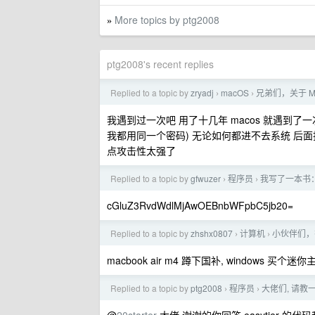
More topics by ptg2008
»
ptg2008's recent replies
Replied to a topic by
zryadj
macOS
兄弟们，关于 Ma
›
›
我遇到过一次吧 用了十几年 macos 就遇到
我都用同一个密码) 无论如何都进不去系统 后面找
点攻击性太强了
Replied to a topic by
gfwuzer
程序员
我写了一本书：
›
›
cGluZ3RvdWdlMjAwOEBnbWFpbC5jb20=
Replied to a topic by
zhshx0807
计算机
小伙伴们，
›
›
macbook air m4 蹲下国补, windows 
Replied to a topic by
ptg2008
程序员
大佬们, 请教一
›
›