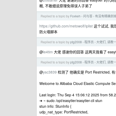
@
20starter
大佬 谢谢的你回答 easytier 的
概, 不敢细说原理免得误人子弟了
Replied to a topic by
Foxkeh
问与答
有没有精确到城市
›
›
https://github.com/metowolf/iplist
这个试试, 我现在
防火墙脚本
Replied to a topic by
ptg2008
程序员
大佬们, 请教一
›
›
@
le4tim
大佬 感谢你的回答 这两天我看了 easyti
Replied to a topic by
ptg2008
程序员
大佬们, 请教一
›
›
@
ysc3839
检测了 他确实是 Port Restricted, 
Welcome to Alibaba Cloud Elastic Compute Ser
Last login: Thu Sep 4 15:06:12 2025 from 58.
➜ ~ sudo /opt/easytier/easytier-cli stun
stun info: StunInfo {
udp_nat_type: PortRestricted,