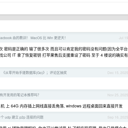
cbook 血的教训！ MacOS 比 Win 更逆天！
Jul 1
了一次 密码是正确的 输了很多次 而且可以肯定我的密码没有问题(因为全平台
公司 IT 拿了恢复密钥 打苹果售后支援重设了密码 至于 4 楼说的确实有
《从零开始手搓数据库(Go)》；评论区抽奖
Dec 15, 202
有开发用的笔记本推荐吗？
Nov 25, 202
买个迷你主机 上 64G 内存插上网线直接丢角落, windows 远程桌面回来直接开发
个 udp 建立 p2p 连接的问题
Sep 16, 202