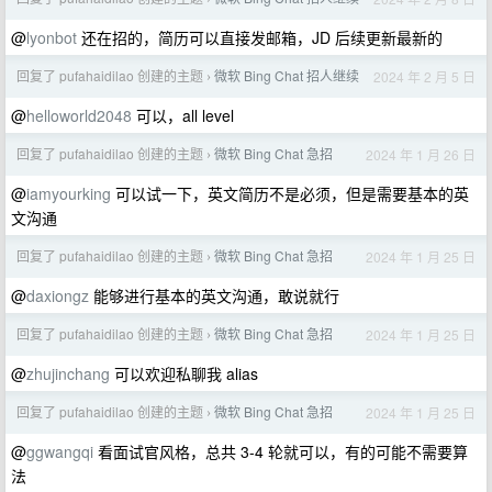
@
lyonbot
还在招的，简历可以直接发邮箱，JD 后续更新最新的
回复了 pufahaidilao 创建的主题
微软 Bing Chat 招人继续
2024 年 2 月 5 日
›
@
helloworld2048
可以，all level
回复了 pufahaidilao 创建的主题
微软 Bing Chat 急招
2024 年 1 月 26 日
›
@
iamyourking
可以试一下，英文简历不是必须，但是需要基本的英
文沟通
回复了 pufahaidilao 创建的主题
微软 Bing Chat 急招
2024 年 1 月 25 日
›
@
daxiongz
能够进行基本的英文沟通，敢说就行
回复了 pufahaidilao 创建的主题
微软 Bing Chat 急招
2024 年 1 月 25 日
›
@
zhujinchang
可以欢迎私聊我 alias
回复了 pufahaidilao 创建的主题
微软 Bing Chat 急招
2024 年 1 月 25 日
›
@
ggwangqi
看面试官风格，总共 3-4 轮就可以，有的可能不需要算
法