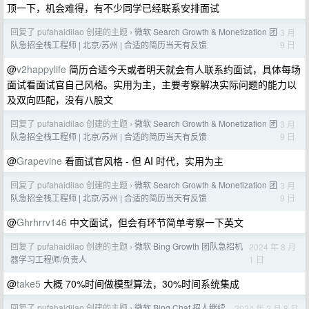
顶一下，机会难得，有不少同学已经联系安排面试
回复了 pufahaidilao 创建的主题
微软 Search Growth & Monetization 团
3 月
›
9 日
队急招全栈工程师 | 北京/苏州 | 合适的简历当天有反馈
@
v2happylife
简历合适今天或者明天就会有人联系约面试，具体每场
面试看面试官自己风格。实用为主，主要考察解决实际问题的能力以
及双向匹配，没有八股文
回复了 pufahaidilao 创建的主题
微软 Search Growth & Monetization 团
3 月
›
9 日
队急招全栈工程师 | 北京/苏州 | 合适的简历当天有反馈
@
Grapevine
看面试官风格 - 但 AI 时代，实用为主
回复了 pufahaidilao 创建的主题
微软 Search Growth & Monetization 团
3 月
›
9 日
队急招全栈工程师 | 北京/苏州 | 合适的简历当天有反馈
@
Ghrhrrv146
中文面试，但会有环节简单考察一下英文
回复了 pufahaidilao 创建的主题
微软 Bing Growth 团队急招机
2024 年 8 月
›
1 日
器学习工程师/负责人
@
take5
大概 70%时间做模型算法，30%时间系统集成
回复了 pufahaidilao 创建的主题
微软 Bing Chat 招人继续
2024 年 2 月 8 日
›