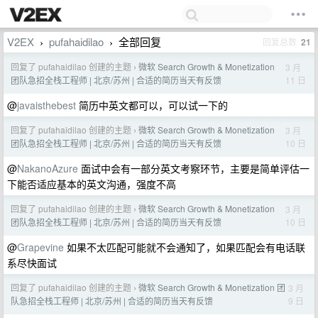
V2EX
pufahaidilao
全部回复
回复总数
21
›
›
回复了 pufahaidilao 创建的主题
微软 Search Growth & Monetization
3 月
›
11 日
团队急招全栈工程师 | 北京/苏州 | 合适的简历当天有反馈
@
javaisthebest
简历中英文都可以，可以试一下的
回复了 pufahaidilao 创建的主题
微软 Search Growth & Monetization
3 月
›
10 日
团队急招全栈工程师 | 北京/苏州 | 合适的简历当天有反馈
@
NakanoAzure
面试中会有一部分英文考察环节，主要是简单评估一
下能否适应基本的英文沟通，强度不高
回复了 pufahaidilao 创建的主题
微软 Search Growth & Monetization
3 月
›
10 日
团队急招全栈工程师 | 北京/苏州 | 合适的简历当天有反馈
@
Grapevine
如果不太匹配可能就不会通知了，如果匹配会有电话联
系尽快面试
回复了 pufahaidilao 创建的主题
微软 Search Growth & Monetization 团
3 月
›
9 日
队急招全栈工程师 | 北京/苏州 | 合适的简历当天有反馈