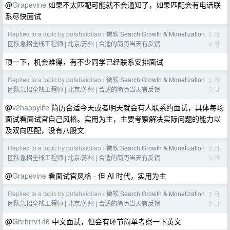
@
Grapevine
如果不太匹配可能就不会通知了，如果匹配会有电话联
系尽快面试
Replied to a topic by pufahaidilao
微软 Search Growth & Monetization
3 月
›
9 日
团队急招全栈工程师 | 北京/苏州 | 合适的简历当天有反馈
顶一下，机会难得，有不少同学已经联系安排面试
Replied to a topic by pufahaidilao
微软 Search Growth & Monetization
3 月
›
9 日
团队急招全栈工程师 | 北京/苏州 | 合适的简历当天有反馈
@
v2happylife
简历合适今天或者明天就会有人联系约面试，具体每场
面试看面试官自己风格。实用为主，主要考察解决实际问题的能力以
及双向匹配，没有八股文
Replied to a topic by pufahaidilao
微软 Search Growth & Monetization
3 月
›
9 日
团队急招全栈工程师 | 北京/苏州 | 合适的简历当天有反馈
@
Grapevine
看面试官风格 - 但 AI 时代，实用为主
Replied to a topic by pufahaidilao
微软 Search Growth & Monetization
3 月
›
9 日
团队急招全栈工程师 | 北京/苏州 | 合适的简历当天有反馈
@
Ghrhrrv146
中文面试，但会有环节简单考察一下英文