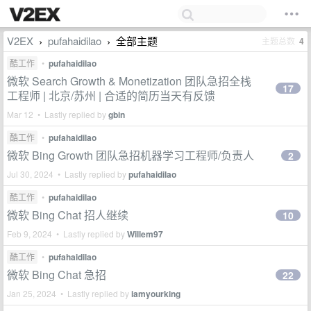
V2EX
pufahaidilao
全部主题
主题总数
4
›
›
酷工作
•
pufahaidilao
微软 Search Growth & Monetization 团队急招全栈
17
工程师 | 北京/苏州 | 合适的简历当天有反馈
Mar 12 • Lastly replied by
gbin
酷工作
•
pufahaidilao
微软 Bing Growth 团队急招机器学习工程师/负责人
2
Jul 30, 2024 • Lastly replied by
pufahaidilao
酷工作
•
pufahaidilao
微软 Bing Chat 招人继续
10
Feb 9, 2024 • Lastly replied by
Willem97
酷工作
•
pufahaidilao
微软 Bing Chat 急招
22
Jan 25, 2024 • Lastly replied by
iamyourking