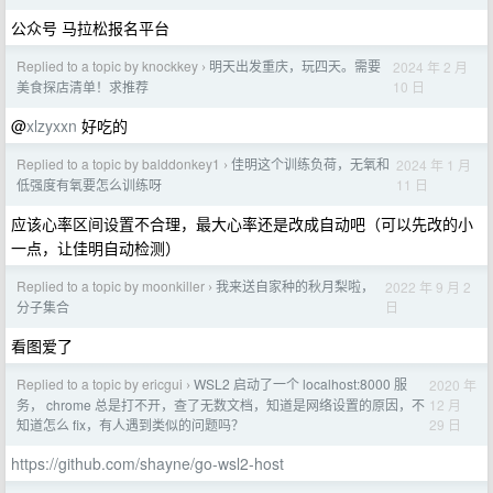
公众号 马拉松报名平台
Replied to a topic by knockkey
明天出发重庆，玩四天。需要
2024 年 2 月
›
10 日
美食探店清单！求推荐
@
xlzyxxn
好吃的
Replied to a topic by balddonkey1
佳明这个训练负荷，无氧和
2024 年 1 月
›
11 日
低强度有氧要怎么训练呀
应该心率区间设置不合理，最大心率还是改成自动吧（可以先改的小
一点，让佳明自动检测）
Replied to a topic by moonkiller
我来送自家种的秋月梨啦，
2022 年 9 月 2
›
日
分子集合
看图爱了
Replied to a topic by ericgui
WSL2 启动了一个 localhost:8000 服
2020 年
›
12 月
务， chrome 总是打不开，查了无数文档，知道是网络设置的原因，不
29 日
知道怎么 fix，有人遇到类似的问题吗？
https://github.com/shayne/go-wsl2-host