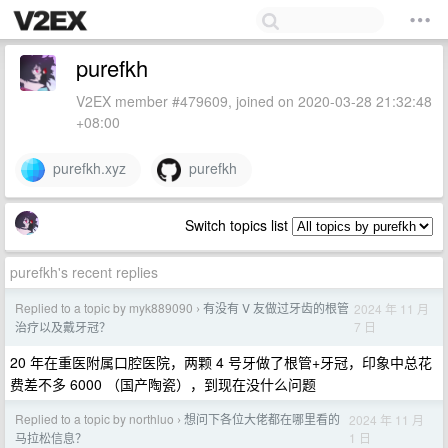
purefkh
V2EX member #479609, joined on 2020-03-28 21:32:48
+08:00
purefkh.xyz
purefkh
Switch topics list
purefkh's recent replies
Replied to a topic by myk889090
有没有 V 友做过牙齿的根管
2024 年 11 月
›
7 日
治疗以及戴牙冠？
20 年在重医附属口腔医院，两颗 4 号牙做了根管+牙冠，印象中总花
费差不多 6000 （国产陶瓷），到现在没什么问题
Replied to a topic by northluo
想问下各位大佬都在哪里看的
2024 年 11 月
›
1 日
马拉松信息？