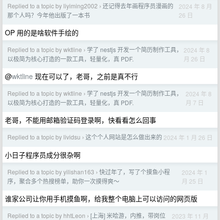
Replied to a topic by liyiming2002
还记得去年画程序员漫画的
2024 年 8 月
›
26 日
那个人吗？今年他出版了一本书
OP 用的是啥软件手绘的
Replied to a topic by wktline
学了 nestjs 开发一个简历制作工具，
2024 年 8
›
月 26 日
以极简为核心打造的一款工具，轻量化，真 PDF.
@
wktline
现在可以了，老哥，之前是真不行
Replied to a topic by wktline
学了 nestjs 开发一个简历制作工具，
2024 年 8
›
月 7 日
以极简为核心打造的一款工具，轻量化，真 PDF.
老哥，不能用邮箱验证码登录啊，快看看怎么回事
Replied to a topic by lividsu
这个个人网站是怎么做出来的
2024 年 1 月 26 日
›
小日子程序员成分很杂啊
Replied to a topic by yilishan163
快过年了，写了个摸鱼小程
2024 年 1
›
月 25 日
序，聚合多个热搜榜单，助你一次摸得爽～
谁家公司让你用手机摸鱼啊，给我整个电脑上可以访问的网页版
Replied to a topic by hhtLeon
[上海] 米哈游，内推，带岗位
2023 年 11 月
›