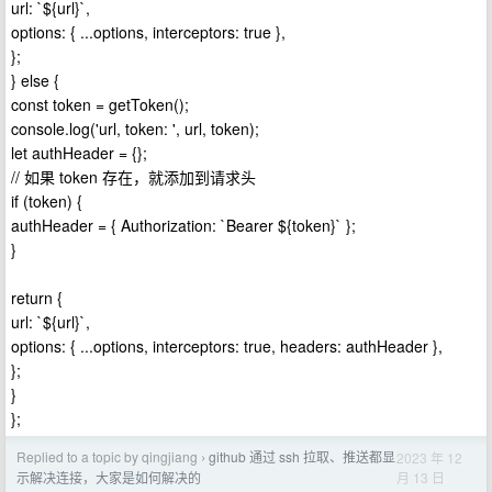
url: `${url}`,
options: { ...options, interceptors: true },
};
} else {
const token = getToken();
console.log('url, token: ', url, token);
let authHeader = {};
// 如果 token 存在，就添加到请求头
if (token) {
authHeader = { Authorization: `Bearer ${token}` };
}
return {
url: `${url}`,
options: { ...options, interceptors: true, headers: authHeader },
};
}
};
Replied to a topic by qingjiang
github 通过 ssh 拉取、推送都显
2023 年 12
›
月 13 日
示解决连接，大家是如何解决的