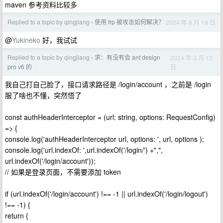
maven 参考资料比较多
Replied to a topic by qingjiang
使用 frp 被攻击如何解决？
2024 年 6 月 19 日
›
@
Yukineko
好，我试试
Replied to a topic by qingjiang
求：有没有会 ant design
2024 年 3 月 13
›
日
pro v6 的
我自己打自己脸了，接口请求路径是 /login/account ，之前是 /login
服了啥也不懂，突然悟了
const authHeaderInterceptor = (url: string, options: RequestConfig)
=> {
console.log('authHeaderInterceptor url, options: ', url, options );
console.log('url.indexOf: ',url.indexOf('/login/') +",",
url.indexOf('/login/account'));
// 如果是登录页面，不需要添加 token
if (url.indexOf('/login/account') !== -1 || url.indexOf('/login/logout')
!== -1) {
return {