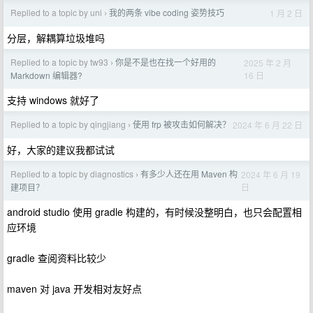
Replied to a topic by uni
我的两条 vibe coding 姿势技巧
1 月 2 日
›
分层，解耦算垃圾堆吗
Replied to a topic by tw93
你是不是也在找一个好用的
2025 年 2 月
›
16 日
Markdown 编辑器?
支持 windows 就好了
Replied to a topic by qingjiang
使用 frp 被攻击如何解决？
2024 年 6 月 22 日
›
好，大家的建议我都试试
Replied to a topic by diagnostics
有多少人还在用 Maven 构
2024 年 6 月 19
›
日
建项目？
android studio 使用 gradle 构建的，有时候没整明白，也只会配置相
应环境
gradle 查阅资料比较少
maven 对 java 开发相对友好点