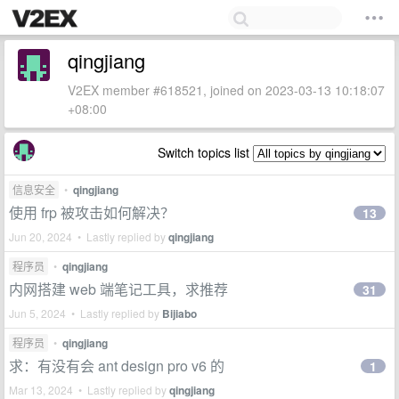
qingjiang
V2EX member #618521, joined on 2023-03-13 10:18:07
+08:00
Switch topics list
信息安全
•
qingjiang
使用 frp 被攻击如何解决？
13
Jun 20, 2024 • Lastly replied by
qingjiang
程序员
•
qingjiang
内网搭建 web 端笔记工具，求推荐
31
Jun 5, 2024 • Lastly replied by
Bijiabo
程序员
•
qingjiang
求：有没有会 ant design pro v6 的
1
Mar 13, 2024 • Lastly replied by
qingjiang