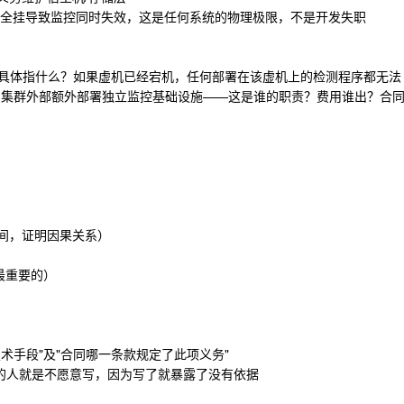
设施全挂导致监控同时失效，这是任何系统的物理极限，不是开发失职
段，具体指什么？如果虚机已经宕机，任何部署在该虚机上的检测程序都无法
理的集群外部额外部署独立监控基础设施——这是谁的职责？费用谁出？合
机时间，证明因果关系）
是最重要的）
技术手段"及"合同哪一条款规定了此项义务"
势的人就是不愿意写，因为写了就暴露了没有依据