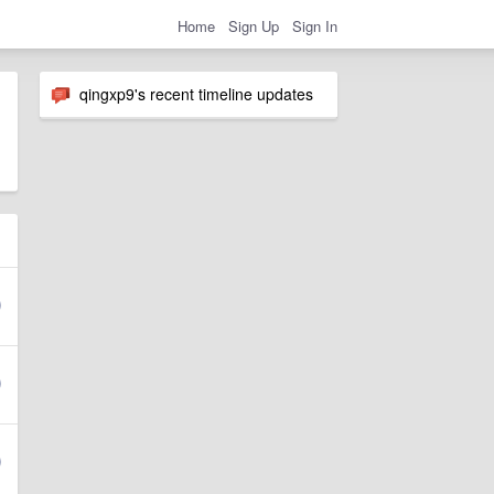
Home
Sign Up
Sign In
qingxp9's recent timeline updates