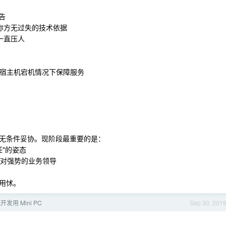
告
你方无过失的技术依据
一直压人
们在宿主机宕机情况下保障服务
无条件妥协。现阶段最重要的是：
任"的姿态
面对强势的业务领导
用怵。
用 Mini PC
Sep 30, 201