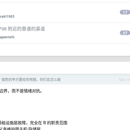
17
oeaki1983
98 附近的靠谱的渠道
37
ngwenshi
，强势的甲方要给你甩锅，你们会怎么做
Mar 1
边界，而不是情绪对抗。
是基础设施层故障，完全在 B 的职责范围
有义务维护宿主机/存储层