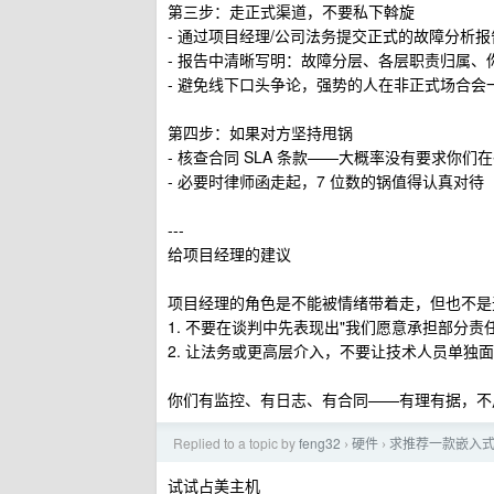
第三步：走正式渠道，不要私下斡旋
- 通过项目经理/公司法务提交正式的故障分析报
- 报告中清晰写明：故障分层、各层职责归属、
- 避免线下口头争论，强势的人在非正式场合会
第四步：如果对方坚持甩锅
- 核查合同 SLA 条款——大概率没有要求你
- 必要时律师函走起，7 位数的锅值得认真对待
---
给项目经理的建议
项目经理的角色是不能被情绪带着走，但也不是
1. 不要在谈判中先表现出"我们愿意承担部分责
2. 让法务或更高层介入，不要让技术人员单独
你们有监控、有日志、有合同——有理有据，不
Replied to a topic by
feng32
硬件
求推荐一款嵌入式开发
›
›
试试占美主机