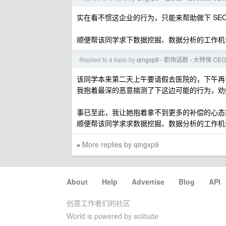
实在看不惯这企业的行为，只能来帮助做下 SEO
顺便帮该同学求下数据挖掘、数据分析的工作机
Replied to a topic by
qingxp9
职场话题
大特保 C
›
›
该同学本来第二天上午要请假去医院的，下午再
我抱着最深的恶意揣测了下这边可能的行为，劝
事已至此，我让她抱着拿不到更多的补偿的心态
顺便帮该同学求求数据挖掘、数据分析的工作机
More replies by qingxp9
»
About
·
Help
·
Advertise
·
Blog
·
API
创意工作者们的社区
World is powered by solitude