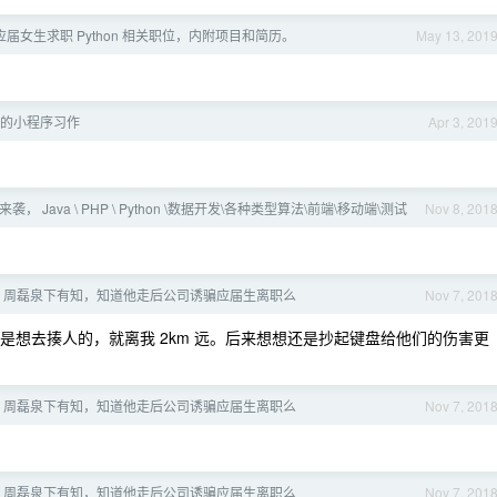
州应届女生求职 Python 相关职位，内附项目和简历。
May 13, 201
的小程序习作
Apr 3, 201
袭， Java \ PHP \ Python \数据开发\各种类型算法\前端\移动端\测试
Nov 8, 201
EO 周磊泉下有知，知道他走后公司诱骗应届生离职么
Nov 7, 201
想去揍人的，就离我 2km 远。后来想想还是抄起键盘给他们的伤害更
EO 周磊泉下有知，知道他走后公司诱骗应届生离职么
Nov 7, 201
EO 周磊泉下有知，知道他走后公司诱骗应届生离职么
Nov 7, 201