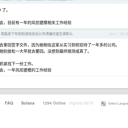
 了。
会，目前有一年的风控建模相关工作经验
EO 周磊泉下有知知道他走后公司诱骗应届生离职么
Nov 7, 201
去拿回签字文件，因为她相信这家从实习到校招待了一年多的公司。
她别放松一大早就去要回。没想到最终揣测成真了。
抓紧找下一份工作。
会，一年风控建模的工作经验
·
FAQ
·
Solana
·
1294 Online
Highest 6679
·
Select Langua