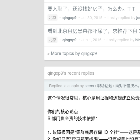
要入职了，还没找好房子，怎么办。T T
北京
•
qingxp9
•
Jul 30, 2015
• Lastly replied by
j
看到北京租房黑幕都吓尿了，求推荐下租 7
北京
•
qingxp9
•
Jun 1, 2016
• Lastly replied by
bi
More topics by qingxp9
»
qingxp9's recent replies
Replied to a topic by
seers
职场话题
面对不懂技术
›
›
这个情况很常见，核心是用证据和逻辑建立免责
你们的核心论点
B 部门负全责的技术依据：
1. 故障根因是"集群底层存储 IO 全挂"——这
2. 你们只有"登录部署权限"——没有权限也没