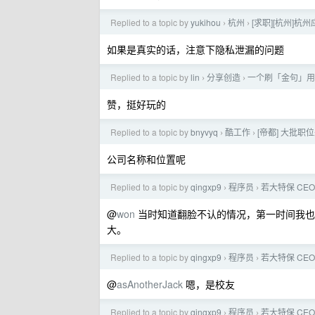
Replied to a topic by
yukihou
杭州
[求职][杭州]杭
›
›
如果是真实的话，注意下隐私泄漏的问题
Replied to a topic by
lin
分享创造
一个刷「金句」用
›
›
赞，挺好玩的
Replied to a topic by
bnyvyq
酷工作
[帝都] 大批职位来
›
›
公司名称和位置呢
Replied to a topic by
qingxp9
程序员
若大特保 C
›
›
@
won
当时知道翻脸不认的情况，第一时间我也是
大。
Replied to a topic by
qingxp9
程序员
若大特保 C
›
›
@
asAnotherJack
嗯，是校友
Replied to a topic by
qingxp9
程序员
若大特保 C
›
›