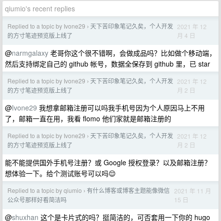
qiumio's recent replies
Replied to a topic by Ivone29
天下苦印象笔记久矣，个人开发
2021 年 12
›
月 4 日
的方寸笔迹预览版上线了
@
narmgalaxy
老哥你这个很不错啊，会做成品吗？比如做个移动端，
然后支持绑定自己的 github 帐号，数据全保存到 github 里，已 star
Replied to a topic by Ivone29
天下苦印象笔记久矣，个人开发
2021 年 12
›
月 2 日
的方寸笔迹预览版上线了
@
Ivone29
我想拿邮箱注册可以吗我手机号因为个人原因马上不用
了，邮箱一直在用，我看 flomo 他们家就是邮箱注册的
Replied to a topic by Ivone29
天下苦印象笔记久矣，个人开发
2021 年 12
›
月 2 日
的方寸笔迹预览版上线了
能不能提供国外手机号注册？或 Google 授权登录？以及邮箱注册？
想体验一下。给个测试账号可以吗😌
Replied to a topic by qiumio
有什么博客或博客主题能像微信
2021 年 11 月
›
15 日
公众号那样好看简洁吗
@
shuxhan
这个是卡片式的吗？挺简洁的，可否套用一下你的 hugo